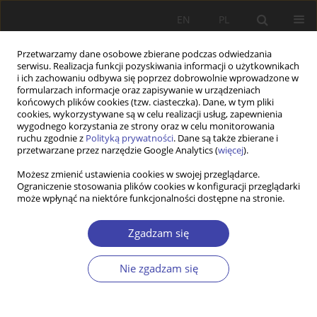
EN
PL
Przetwarzamy dane osobowe zbierane podczas odwiedzania
serwisu. Realizacja funkcji pozyskiwania informacji o użytkownikach
i ich zachowaniu odbywa się poprzez dobrowolnie wprowadzone w
formularzach informacje oraz zapisywanie w urządzeniach
końcowych plików cookies (tzw. ciasteczka). Dane, w tym pliki
cookies, wykorzystywane są w celu realizacji usług, zapewnienia
Autor
Magdaléna Přívarová
wygodnego korzystania ze strony oraz w celu monitorowania
ruchu zgodnie z
Polityką prywatności
. Dane są także zbierane i
przetwarzane przez narzędzie Google Analytics (
więcej
).
PRACA ORYGINALNA
Możesz zmienić ustawienia cookies w swojej przeglądarce.
Ograniczenie stosowania plików cookies w konfiguracji przeglądarki
Migration processes and determinants: the case
może wpłynąć na niektóre funkcjonalności dostępne na stronie.
of the Slovak Republic
Magdaléna Přívarová
,
Eva Rievajová
,
Ani Galstyan
,
Beáta Gavurová
Zgadzam się
Problemy Polityki Społecznej 2022;59(4):305-322
DOI
:
https://doi.org/10.31971/pps/158578
Nie zgadzam się
Statystyki
Streszczenie
Artykuł
(PDF)