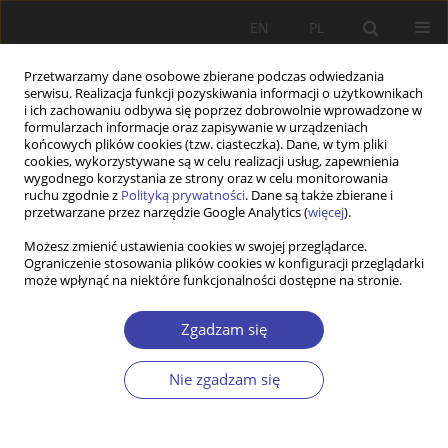
EN
PL
Przetwarzamy dane osobowe zbierane podczas odwiedzania
serwisu. Realizacja funkcji pozyskiwania informacji o użytkownikach
i ich zachowaniu odbywa się poprzez dobrowolnie wprowadzone w
formularzach informacje oraz zapisywanie w urządzeniach
końcowych plików cookies (tzw. ciasteczka). Dane, w tym pliki
cookies, wykorzystywane są w celu realizacji usług, zapewnienia
Autor
Beáta Gavurová
wygodnego korzystania ze strony oraz w celu monitorowania
ruchu zgodnie z
Polityką prywatności
. Dane są także zbierane i
przetwarzane przez narzędzie Google Analytics (
więcej
).
PRACA ORYGINALNA
Możesz zmienić ustawienia cookies w swojej przeglądarce.
Ograniczenie stosowania plików cookies w konfiguracji przeglądarki
Migration processes and determinants: the case
może wpłynąć na niektóre funkcjonalności dostępne na stronie.
of the Slovak Republic
Magdaléna Přívarová
,
Eva Rievajová
,
Ani Galstyan
,
Beáta Gavurová
Zgadzam się
Problemy Polityki Społecznej 2022;59(4):305-322
DOI
:
https://doi.org/10.31971/pps/158578
Nie zgadzam się
Statystyki
Streszczenie
Artykuł
(PDF)