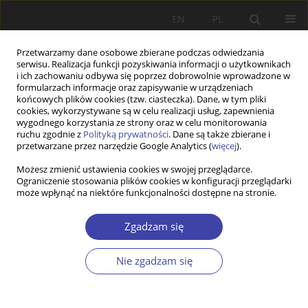
EN
PL
Przetwarzamy dane osobowe zbierane podczas odwiedzania
serwisu. Realizacja funkcji pozyskiwania informacji o użytkownikach
i ich zachowaniu odbywa się poprzez dobrowolnie wprowadzone w
formularzach informacje oraz zapisywanie w urządzeniach
końcowych plików cookies (tzw. ciasteczka). Dane, w tym pliki
cookies, wykorzystywane są w celu realizacji usług, zapewnienia
Autor
Marek Rymsza
wygodnego korzystania ze strony oraz w celu monitorowania
ruchu zgodnie z
Polityką prywatności
. Dane są także zbierane i
przetwarzane przez narzędzie Google Analytics (
więcej
).
PRACA ORYGINALNA
Możesz zmienić ustawienia cookies w swojej przeglądarce.
Social policy with the citizen at the centre. The
Ograniczenie stosowania plików cookies w konfiguracji przeglądarki
social service centre as a new Polish institution
może wpłynąć na niektóre funkcjonalności dostępne na stronie.
and an example of service-based modernisation
of social policy
Zgadzam się
Arkadiusz Karwacki
,
Marek B. Rymsza
Nie zgadzam się
Problemy Polityki Społecznej 2025;68(1):1-22
DOI
:
https://doi.org/10.31971/pps/193178
Statystyki