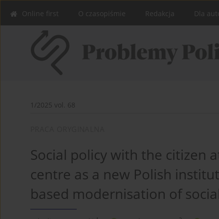
Online first
O czasopiśmie
Redakcja
Dla aut
1/2025 vol. 68
PRACA ORYGINALNA
Social policy with the citizen a
centre as a new Polish institu
based modernisation of social