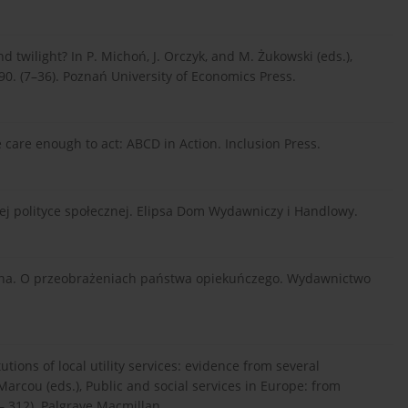
nd twilight? In P. Michoń, J. Orczyk, and M. Żukowski (eds.),
990. (7–36). Poznań University of Economics Press.
e care enough to act: ABCD in Action. Inclusion Press.
ej polityce społecznej. Elipsa Dom Wydawniczy i Handlowy.
eczna. O przeobrażeniach państwa opiekuńczego. Wydawnictwo
tutions of local utility services: evidence from several
Marcou (eds.), Public and social services in Europe: from
– 312). Palgrave Macmillan.