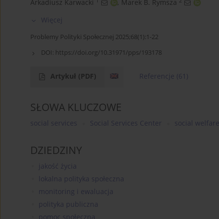
1
2
Arkadiusz Karwacki
,
Marek B. Rymsza
Więcej
Problemy Polityki Społecznej 2025;68(1):1-22
DOI:
https://doi.org/10.31971/pps/193178
Artykuł
(PDF)
Referencje
(61)
SŁOWA KLUCZOWE
social services
Social Services Center
social welfar
DZIEDZINY
jakość życia
lokalna polityka społeczna
monitoring i ewaluacja
polityka publiczna
pomoc społeczna