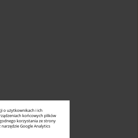
i o użytkownikach i ich
rządzeniach końcowych plików
wygodnego korzystania ze strony
z narzędzie Google Analytics