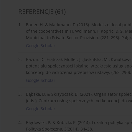
REFERENCJE
(61)
1.
Bauer, H. & Markmann, F. (2016). Models of local publi
of the cooperatives In H. Wollmann, I. Kopric, & G. Ma
Municipal to Private Sector Provision. (281–296). Palg
Google Scholar
2.
Bazuń, D., Frątczak-Müller, J., Jaskulska, M., Kwiatkow
potencjału społeczności lokalnej w zakresie usług sp
koncepcji do wdrożenia przepisów ustawy. (263–290). 
Google Scholar
3.
Bąbska, B. & Skrzypczak, B. (2021). Organizator społ
(eds.), Centrum usług społecznych: od koncepcji do w
Google Scholar
4.
Błędowski, P. & Kubicki, P. (2014). Lokalna polityka 
Polityka Społeczna, 3(2014), 34–38.