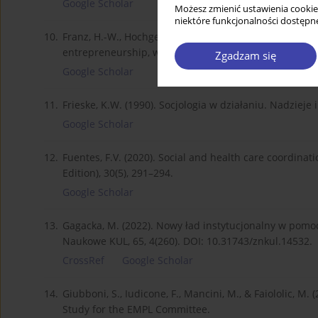
Google Scholar
Możesz zmienić ustawienia cookie
niektóre funkcjonalności dostępne
10.
Franz, H.-W., Hochgerner, J., & Howaldt, J. (2012). Chal
entrepreneurship, welfare and civil society. Springer.
Zgadzam się
Google Scholar
11.
Frieske, K.W. (1990). Socjologia w działaniu. Nadzieje
Google Scholar
12.
Fuentes, F.V. (2020). Social and health care coordinat
Edition), 30(5), 291–294.
Google Scholar
13.
Gagacka, M. (2022). Nowy ład instytucjonalny w pomo
Naukowe KUL, 65, 4(260). DOI: 10.31743/znkul.14532.
CrossRef
Google Scholar
14.
Giubboni, S., Iudicone, F., Mancini, M., & Faiololic, M.
Study for the EMPL Committee.