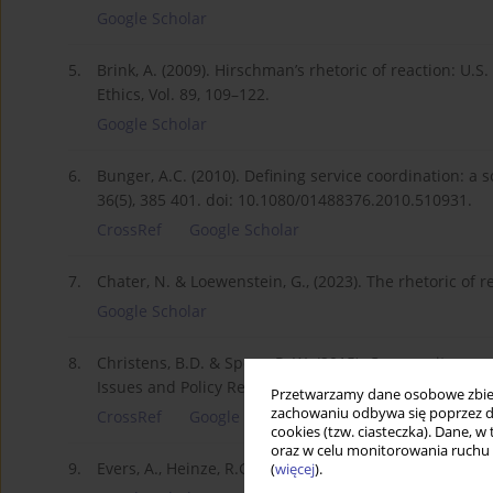
Google Scholar
5.
Brink, A. (2009). Hirschman’s rhetoric of reaction: U.
Ethics, Vol. 89, 109–122.
Google Scholar
6.
Bunger, A.C. (2010). Defining service coordination: a s
36(5), 385 401. doi: 10.1080/01488376.2010.510931.
CrossRef
Google Scholar
7.
Chater, N. & Loewenstein, G., (2023). The rhetoric of r
Google Scholar
8.
Christens, B.D. & Speer, P. W. (2015). Community organ
Issues and Policy Review, 9(1), 193–222. DOI:10.1111/s
Przetwarzamy dane osobowe zbiera
zachowaniu odbywa się poprzez d
CrossRef
Google Scholar
cookies (tzw. ciasteczka). Dane, w
oraz w celu monitorowania ruchu
9.
Evers, A., Heinze, R.G., & Olk, T. (eds). (2011). Handbu
(
więcej
).