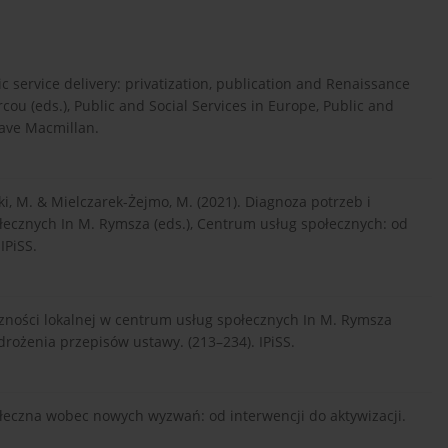
c service delivery: privatization, publication and Renaissance
rcou (eds.), Public and Social Services in Europe, Public and
rave Macmillan.
ski, M. & Mielczarek-Żejmo, M. (2021). Diagnoza potrzeb i
ołecznych In M. Rymsza (eds.), Centrum usług społecznych: od
IPiSS.
eczności lokalnej w centrum usług społecznych In M. Rymsza
drożenia przepisów ustawy. (213–234). IPiSS.
społeczna wobec nowych wyzwań: od interwencji do aktywizacji.