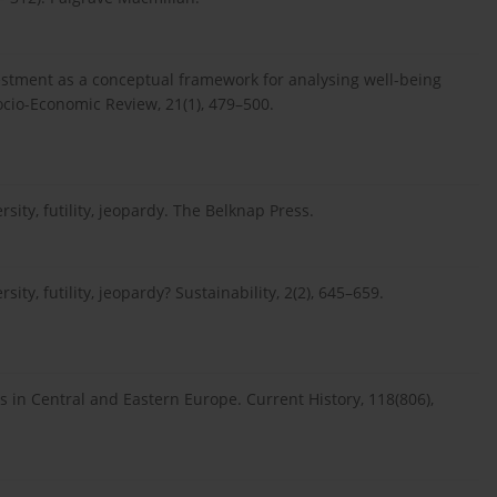
investment as a conceptual framework for analysing well-being
ocio-Economic Review, 21(1), 479–500.
rsity, futility, jeopardy. The Belknap Press.
sity, futility, jeopardy? Sustainability, 2(2), 645–659.
ss in Central and Eastern Europe. Current History, 118(806),