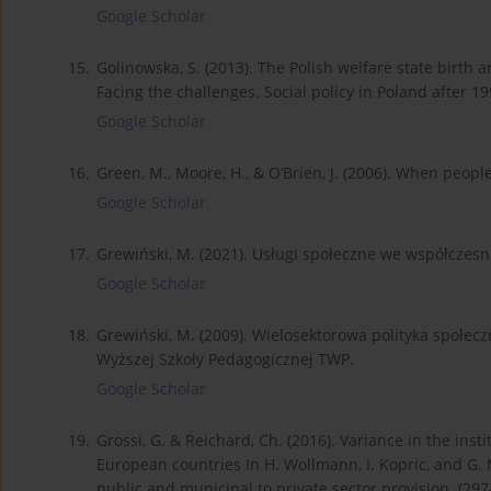
Google Scholar
15.
Golinowska, S. (2013). The Polish welfare state birth a
Facing the challenges. Social policy in Poland after 1
Google Scholar
16.
Green, M., Moore, H., & O’Brien, J. (2006). When peopl
Google Scholar
17.
Grewiński, M. (2021). Usługi społeczne we współczesn
Google Scholar
18.
Grewiński, M. (2009). Wielosektorowa polityka społ
Wyższej Szkoły Pedagogicznej TWP.
Google Scholar
19.
Grossi, G. & Reichard, Ch. (2016). Variance in the insti
European countries In H. Wollmann, I. Kopric, and G. 
public and municipal to private sector provision. (297