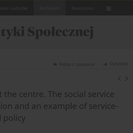
orek i autorów
Archiwum
Recenzenci
Statystyki
Pobierz cytowanie
t the centre. The social service
tion and an example of service-
 policy