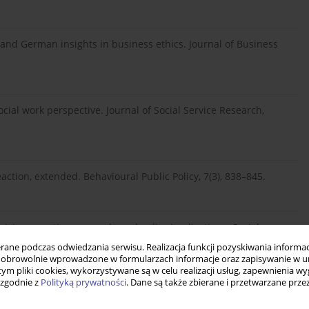
S. and German insights in business ethics. Journal of Business
ocial work perspective. Journal of Social Service Research,
eaction, extended. Behavioural Public Policy, 7(3), 838–845.
izing: practice, research, and policy implications. Social
ipr.12014.
ne podczas odwiedzania serwisu. Realizacja funkcji pozyskiwania informacj
obrowolnie wprowadzone w formularzach informacje oraz zapisywanie w u
 tym pliki cookies, wykorzystywane są w celu realizacji usług, zapewnienia 
 zgodnie z
Polityką prywatności
. Dane są także zbierane i przetwarzane prze
ch Soziale Dienste. VS Verlag.