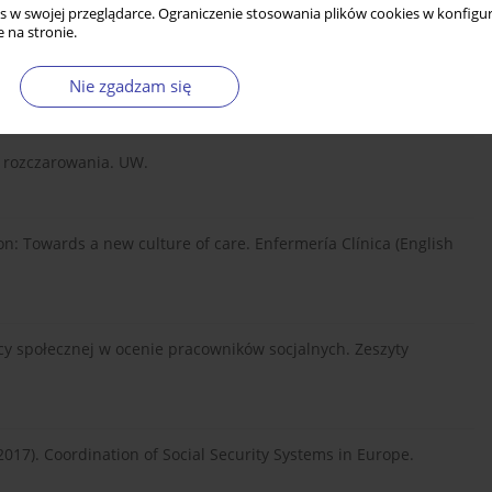
s w swojej przeglądarce. Ograniczenie stosowania plików cookies w konfigur
 na stronie.
lenge social innovation. Potential for business, social
Nie zgadzam się
 i rozczarowania. UW.
ion: Towards a new culture of care. Enfermería Clínica (English
cy społecznej w ocenie pracowników socjalnych. Zeszyty
 (2017). Coordination of Social Security Systems in Europe.