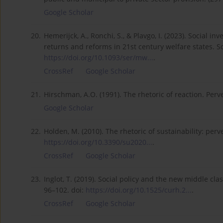
Google Scholar
20.
Hemerijck, A., Ronchi, S., & Plavgo, I. (2023). Social 
returns and reforms in 21st century welfare states. S
https://doi.org/10.1093/ser/mw...
.
CrossRef
Google Scholar
21.
Hirschman, A.O. (1991). The rhetoric of reaction. Perve
Google Scholar
22.
Holden, M. (2010). The rhetoric of sustainability: perver
https://doi.org/10.3390/su2020...
.
CrossRef
Google Scholar
23.
Inglot, T. (2019). Social policy and the new middle cla
96–102. doi:
https://doi.org/10.1525/curh.2...
.
CrossRef
Google Scholar