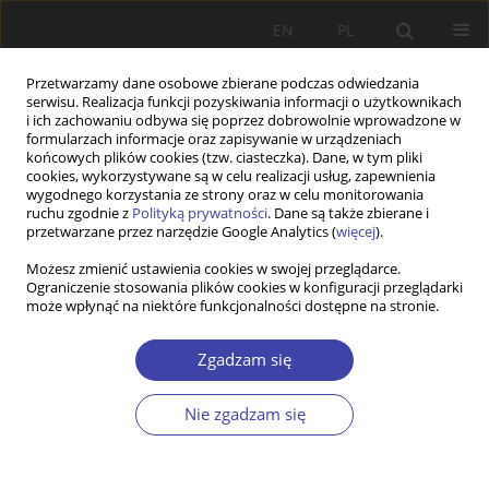
EN
PL
Przetwarzamy dane osobowe zbierane podczas odwiedzania
serwisu. Realizacja funkcji pozyskiwania informacji o użytkownikach
i ich zachowaniu odbywa się poprzez dobrowolnie wprowadzone w
formularzach informacje oraz zapisywanie w urządzeniach
końcowych plików cookies (tzw. ciasteczka). Dane, w tym pliki
cookies, wykorzystywane są w celu realizacji usług, zapewnienia
2016 vol. 35
wygodnego korzystania ze strony oraz w celu monitorowania
ruchu zgodnie z
Polityką prywatności
. Dane są także zbierane i
przetwarzane przez narzędzie Google Analytics (
więcej
).
STUDIA
Możesz zmienić ustawienia cookies w swojej przeglądarce.
Ograniczenie stosowania plików cookies w konfiguracji przeglądarki
Jaka profesjonalizacja pracy
może wpłynąć na niektóre funkcjonalności dostępne na stronie.
socjalnej w Polsce i jaki rozwój
Zgadzam się
służb społecznych?
Nie zgadzam się
1
Marek Rymsza