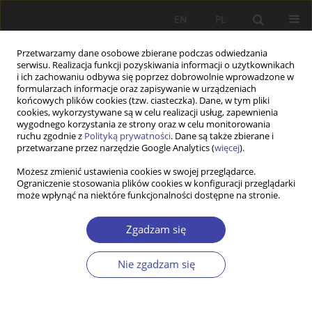
EN
PL
Przetwarzamy dane osobowe zbierane podczas odwiedzania
serwisu. Realizacja funkcji pozyskiwania informacji o użytkownikach
i ich zachowaniu odbywa się poprzez dobrowolnie wprowadzone w
formularzach informacje oraz zapisywanie w urządzeniach
końcowych plików cookies (tzw. ciasteczka). Dane, w tym pliki
cookies, wykorzystywane są w celu realizacji usług, zapewnienia
Autor
Krystyna Faliszek
wygodnego korzystania ze strony oraz w celu monitorowania
ruchu zgodnie z
Polityką prywatności
. Dane są także zbierane i
przetwarzane przez narzędzie Google Analytics (
więcej
).
PRACA ORYGINALNA
Możesz zmienić ustawienia cookies w swojej przeglądarce.
Evaluation in the process of professionalization
Ograniczenie stosowania plików cookies w konfiguracji przeglądarki
of social work
może wpłynąć na niektóre funkcjonalności dostępne na stronie.
Krystyna Faliszek
Zgadzam się
Problemy Polityki Społecznej 2020;49:25-36
DOI
:
https://doi.org/10.31971/16401808.49.2.2020.2
Nie zgadzam się
Statystyki
Streszczenie
Artykuł
(PDF)