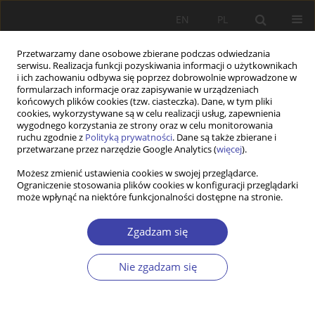
EN
PL
Przetwarzamy dane osobowe zbierane podczas odwiedzania
serwisu. Realizacja funkcji pozyskiwania informacji o użytkownikach
i ich zachowaniu odbywa się poprzez dobrowolnie wprowadzone w
formularzach informacje oraz zapisywanie w urządzeniach
końcowych plików cookies (tzw. ciasteczka). Dane, w tym pliki
cookies, wykorzystywane są w celu realizacji usług, zapewnienia
Autor
Ewa Duda-Mikulin
wygodnego korzystania ze strony oraz w celu monitorowania
ruchu zgodnie z
Polityką prywatności
. Dane są także zbierane i
przetwarzane przez narzędzie Google Analytics (
więcej
).
Z WARSZTATÓW BADAWCZYCH
Możesz zmienić ustawienia cookies w swojej przeglądarce.
Ograniczenie stosowania plików cookies w konfiguracji przeglądarki
Migracja jako szansa? Studium przypadku
może wpłynąć na niektóre funkcjonalności dostępne na stronie.
polskich kobiet imigrantek mieszkających w
Wielkiej Brytanii oraz powracających do Polski
Zgadzam się
Ewa Duda-Mikulin
Problemy Polityki Społecznej 2013;23:105-121
Nie zgadzam się
Statystyki
Streszczenie
Artykuł
(PDF)