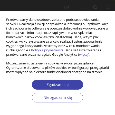
EN
PL
Przetwarzamy dane osobowe zbierane podczas odwiedzania
serwisu. Realizacja funkcji pozyskiwania informacji o użytkownikach
i ich zachowaniu odbywa się poprzez dobrowolnie wprowadzone w
formularzach informacje oraz zapisywanie w urządzeniach
końcowych plików cookies (tzw. ciasteczka). Dane, w tym pliki
cookies, wykorzystywane są w celu realizacji usług, zapewnienia
Autor
Ewa Duda-Mikulin
wygodnego korzystania ze strony oraz w celu monitorowania
ruchu zgodnie z
Polityką prywatności
. Dane są także zbierane i
przetwarzane przez narzędzie Google Analytics (
więcej
).
Z WARSZTATÓW BADAWCZYCH
Możesz zmienić ustawienia cookies w swojej przeglądarce.
Ograniczenie stosowania plików cookies w konfiguracji przeglądarki
Migracja jako szansa? Studium przypadku
może wpłynąć na niektóre funkcjonalności dostępne na stronie.
polskich kobiet imigrantek mieszkających w
Wielkiej Brytanii oraz powracających do Polski
Zgadzam się
Ewa Duda-Mikulin
Problemy Polityki Społecznej 2013;23:105-121
Nie zgadzam się
Statystyki
Streszczenie
Artykuł
(PDF)