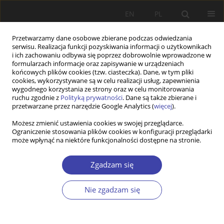
EN
PL
Przetwarzamy dane osobowe zbierane podczas odwiedzania
serwisu. Realizacja funkcji pozyskiwania informacji o użytkownikach
i ich zachowaniu odbywa się poprzez dobrowolnie wprowadzone w
formularzach informacje oraz zapisywanie w urządzeniach
końcowych plików cookies (tzw. ciasteczka). Dane, w tym pliki
cookies, wykorzystywane są w celu realizacji usług, zapewnienia
Autor
Piotr Drygas
wygodnego korzystania ze strony oraz w celu monitorowania
ruchu zgodnie z
Polityką prywatności
. Dane są także zbierane i
przetwarzane przez narzędzie Google Analytics (
więcej
).
PRACA ORYGINALNA
Możesz zmienić ustawienia cookies w swojej przeglądarce.
Ograniczenie stosowania plików cookies w konfiguracji przeglądarki
Old age pensions lower than the minimum
może wpłynąć na niektóre funkcjonalności dostępne na stronie.
pension in Poland – whose problem is it and
what are the potential solutions?
Zgadzam się
Piotr Drygas
Problemy Polityki Społecznej 2025;69(2):1-26
Nie zgadzam się
DOI
:
https://doi.org/10.31971/pps/205802
Statystyki