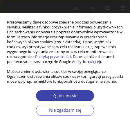
EN
PL
Przetwarzamy dane osobowe zbierane podczas odwiedzania
serwisu. Realizacja funkcji pozyskiwania informacji o użytkownikach
i ich zachowaniu odbywa się poprzez dobrowolnie wprowadzone w
formularzach informacje oraz zapisywanie w urządzeniach
końcowych plików cookies (tzw. ciasteczka). Dane, w tym pliki
cookies, wykorzystywane są w celu realizacji usług, zapewnienia
Autor
Piotr Drygas
wygodnego korzystania ze strony oraz w celu monitorowania
ruchu zgodnie z
Polityką prywatności
. Dane są także zbierane i
przetwarzane przez narzędzie Google Analytics (
więcej
).
PRACA ORYGINALNA
Możesz zmienić ustawienia cookies w swojej przeglądarce.
Ograniczenie stosowania plików cookies w konfiguracji przeglądarki
Old age pensions lower than the minimum
może wpłynąć na niektóre funkcjonalności dostępne na stronie.
pension in Poland – whose problem is it and
what are the potential solutions?
Zgadzam się
Piotr Drygas
Problemy Polityki Społecznej 2025;69(2):1-26
Nie zgadzam się
DOI
:
https://doi.org/10.31971/pps/205802
Statystyki