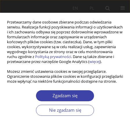
EN
PL
Przetwarzamy dane osobowe zbierane podczas odwiedzania
serwisu. Realizacja funkcji pozyskiwania informacji o użytkownikach
i ich zachowaniu odbywa się poprzez dobrowolnie wprowadzone w
formularzach informacje oraz zapisywanie w urządzeniach
końcowych plików cookies (tzw. ciasteczka). Dane, w tym pliki
cookies, wykorzystywane są w celu realizacji usług, zapewnienia
Autor
Barbara Panciszko-Szweda
wygodnego korzystania ze strony oraz w celu monitorowania
ruchu zgodnie z
Polityką prywatności
. Dane są także zbierane i
przetwarzane przez narzędzie Google Analytics (
więcej
).
PRACA ORYGINALNA
Możesz zmienić ustawienia cookies w swojej przeglądarce.
Ograniczenie stosowania plików cookies w konfiguracji przeglądarki
Childcare accessibility for children under 5 years
może wpłynąć na niektóre funkcjonalności dostępne na stronie.
of age across the urban and rural areas. Lessons
from Wałbrzych district
Zgadzam się
Kamil Glinka
,
Barbara Panciszko-Szweda
Problemy Polityki Społecznej 2025;71(4):1-22
Nie zgadzam się
DOI
:
https://doi.org/10.31971/pps/216569
Statystyki