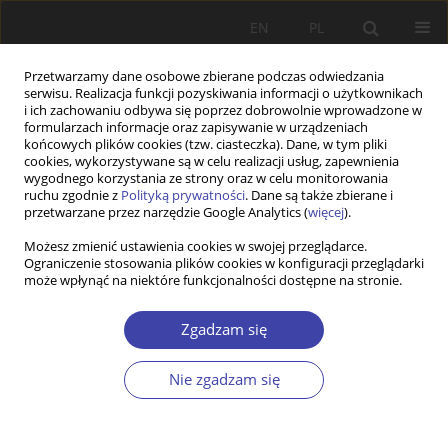
EN
PL
Przetwarzamy dane osobowe zbierane podczas odwiedzania
serwisu. Realizacja funkcji pozyskiwania informacji o użytkownikach
i ich zachowaniu odbywa się poprzez dobrowolnie wprowadzone w
formularzach informacje oraz zapisywanie w urządzeniach
końcowych plików cookies (tzw. ciasteczka). Dane, w tym pliki
cookies, wykorzystywane są w celu realizacji usług, zapewnienia
1999 vol. 1
wygodnego korzystania ze strony oraz w celu monitorowania
ruchu zgodnie z
Polityką prywatności
. Dane są także zbierane i
przetwarzane przez narzędzie Google Analytics (
więcej
).
Z WARSZTATÓW BADAWCZYCH
Możesz zmienić ustawienia cookies w swojej przeglądarce.
Ograniczenie stosowania plików cookies w konfiguracji przeglądarki
Województwo katowickie w
może wpłynąć na niektóre funkcjonalności dostępne na stronie.
okresie przemian
Zgadzam się
1
Lucyna Frąckiewicz
Nie zgadzam się
Więcej
Problemy Polityki Społecznej 1999;1:169-185