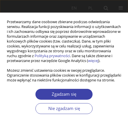
EN
PL
Przetwarzamy dane osobowe zbierane podczas odwiedzania
serwisu. Realizacja funkcji pozyskiwania informacji o użytkownikach
i ich zachowaniu odbywa się poprzez dobrowolnie wprowadzone w
formularzach informacje oraz zapisywanie w urządzeniach
końcowych plików cookies (tzw. ciasteczka). Dane, w tym pliki
cookies, wykorzystywane są w celu realizacji usług, zapewnienia
1999 vol. 1
wygodnego korzystania ze strony oraz w celu monitorowania
ruchu zgodnie z
Polityką prywatności
. Dane są także zbierane i
przetwarzane przez narzędzie Google Analytics (
więcej
).
RECENZJA
Możesz zmienić ustawienia cookies w swojej przeglądarce.
Ograniczenie stosowania plików cookies w konfiguracji przeglądarki
Tadeusz Kowalak: Marginalność
może wpłynąć na niektóre funkcjonalności dostępne na stronie.
i marginalizacja społeczna
Zgadzam się
1
Ludmiła Dziewięcka-Bokun
Nie zgadzam się
Więcej
Problemy Polityki Społecznej 1999;1:189-192