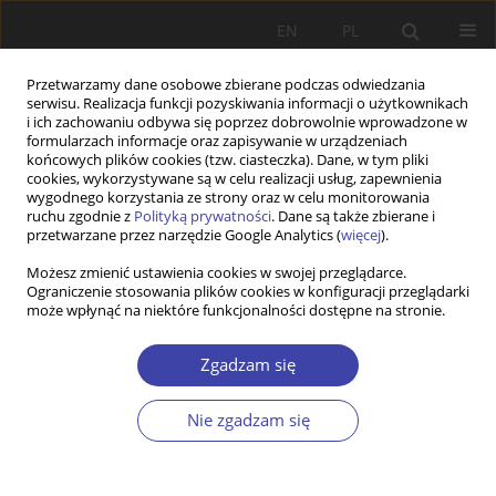
EN
PL
Przetwarzamy dane osobowe zbierane podczas odwiedzania
serwisu. Realizacja funkcji pozyskiwania informacji o użytkownikach
i ich zachowaniu odbywa się poprzez dobrowolnie wprowadzone w
formularzach informacje oraz zapisywanie w urządzeniach
końcowych plików cookies (tzw. ciasteczka). Dane, w tym pliki
cookies, wykorzystywane są w celu realizacji usług, zapewnienia
2005 vol. 8
wygodnego korzystania ze strony oraz w celu monitorowania
ruchu zgodnie z
Polityką prywatności
. Dane są także zbierane i
przetwarzane przez narzędzie Google Analytics (
więcej
).
STUDIA
Możesz zmienić ustawienia cookies w swojej przeglądarce.
Ograniczenie stosowania plików cookies w konfiguracji przeglądarki
Sytuacja mniejszości
może wpłynąć na niektóre funkcjonalności dostępne na stronie.
narodowych we współczesnej
Zgadzam się
Polsce w świetle teorii
Nie zgadzam się
marginalizacji