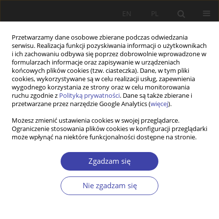
EN
PL
Przetwarzamy dane osobowe zbierane podczas odwiedzania
serwisu. Realizacja funkcji pozyskiwania informacji o użytkownikach
i ich zachowaniu odbywa się poprzez dobrowolnie wprowadzone w
formularzach informacje oraz zapisywanie w urządzeniach
końcowych plików cookies (tzw. ciasteczka). Dane, w tym pliki
cookies, wykorzystywane są w celu realizacji usług, zapewnienia
2005 vol. 8
wygodnego korzystania ze strony oraz w celu monitorowania
ruchu zgodnie z
Polityką prywatności
. Dane są także zbierane i
przetwarzane przez narzędzie Google Analytics (
więcej
).
STUDIA
Możesz zmienić ustawienia cookies w swojej przeglądarce.
Ograniczenie stosowania plików cookies w konfiguracji przeglądarki
Polski ruch queer w
może wpłynąć na niektóre funkcjonalności dostępne na stronie.
perspektywie polityki społecznej
Zgadzam się
1
Piotr Skuza
Nie zgadzam się
Więcej
Problemy Polityki Społecznej 2005;8:111-129