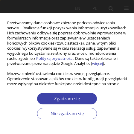
EN
PL
Przetwarzamy dane osobowe zbierane podczas odwiedzania
serwisu. Realizacja funkcji pozyskiwania informacji o użytkownikach
i ich zachowaniu odbywa się poprzez dobrowolnie wprowadzone w
formularzach informacje oraz zapisywanie w urządzeniach
końcowych plików cookies (tzw. ciasteczka). Dane, w tym pliki
cookies, wykorzystywane są w celu realizacji usług, zapewnienia
Słowo kluczowe
zarządzanie
wygodnego korzystania ze strony oraz w celu monitorowania
ruchu zgodnie z
Polityką prywatności
. Dane są także zbierane i
przetwarzane przez narzędzie Google Analytics (
więcej
).
STUDIA
Możesz zmienić ustawienia cookies w swojej przeglądarce.
Ograniczenie stosowania plików cookies w konfiguracji przeglądarki
Partnerstwo lokalne jako realizacja zasady
może wpłynąć na niektóre funkcjonalności dostępne na stronie.
pomocniczości i decentralizacji w polityce
społecznej
Zgadzam się
Justyna Przywojska
,
Jerzy Krzyszkowski
Problemy Polityki Społecznej 2014;25:71-86
Nie zgadzam się
Statystyki
Streszczenie
Artykuł
(PDF)