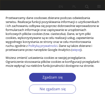
EN
PL
Przetwarzamy dane osobowe zbierane podczas odwiedzania
serwisu. Realizacja funkcji pozyskiwania informacji o użytkownikach
i ich zachowaniu odbywa się poprzez dobrowolnie wprowadzone w
formularzach informacje oraz zapisywanie w urządzeniach
końcowych plików cookies (tzw. ciasteczka). Dane, w tym pliki
cookies, wykorzystywane są w celu realizacji usług, zapewnienia
Słowo kluczowe
usługi seksualne
wygodnego korzystania ze strony oraz w celu monitorowania
ruchu zgodnie z
Polityką prywatności
. Dane są także zbierane i
przetwarzane przez narzędzie Google Analytics (
więcej
).
Z WARSZTATÓW BADAWCZYCH
Możesz zmienić ustawienia cookies w swojej przeglądarce.
Ograniczenie stosowania plików cookies w konfiguracji przeglądarki
Zjawisko prostytucji w Polsce na tle europejskim
może wpłynąć na niektóre funkcjonalności dostępne na stronie.
jako obszar działań instytucji państwowych i
organizacji pozarządowych
Zgadzam się
Izabela Ślęzak
Problemy Polityki Społecznej 2015;28:85-100
Nie zgadzam się
Statystyki
Streszczenie
Artykuł
(PDF)