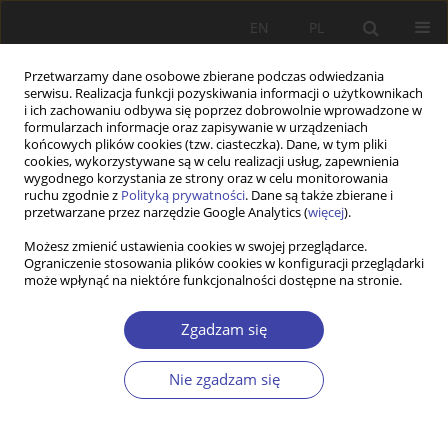
EN
PL
Przetwarzamy dane osobowe zbierane podczas odwiedzania
serwisu. Realizacja funkcji pozyskiwania informacji o użytkownikach
i ich zachowaniu odbywa się poprzez dobrowolnie wprowadzone w
formularzach informacje oraz zapisywanie w urządzeniach
końcowych plików cookies (tzw. ciasteczka). Dane, w tym pliki
cookies, wykorzystywane są w celu realizacji usług, zapewnienia
Słowo kluczowe
uchodźcy
wygodnego korzystania ze strony oraz w celu monitorowania
ruchu zgodnie z
Polityką prywatności
. Dane są także zbierane i
przetwarzane przez narzędzie Google Analytics (
więcej
).
STUDIA
Możesz zmienić ustawienia cookies w swojej przeglądarce.
Repatrianci i uchodźcy po 1991 r. w Polsce
Ograniczenie stosowania plików cookies w konfiguracji przeglądarki
może wpłynąć na niektóre funkcjonalności dostępne na stronie.
Paweł Hut
Problemy Polityki Społecznej 2014;24:47-60
Zgadzam się
Statystyki
Streszczenie
Artykuł
(PDF)
Nie zgadzam się
STUDIA