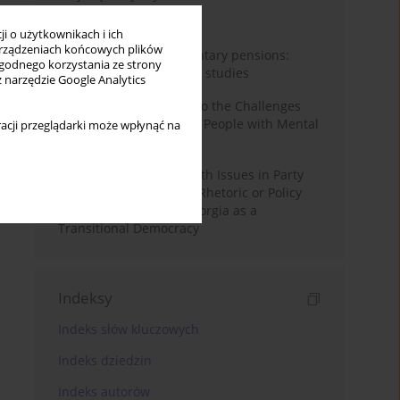
Miesiąc
Rok
i o użytkownikach i ich
rządzeniach końcowych plików
Auto-enrolment in voluntary pensions:
wygodnego korzystania ze strony
Comparative OECD case studies
z narzędzie Google Analytics
Bibliometric Insights into the Challenges
and Needs of Homeless People with Mental
acji przeglądarki może wpłynąć na
Disorders
The Politicisation of Youth Issues in Party
Programmes: Symbolic Rhetoric or Policy
Priority? The Case of Georgia as a
Transitional Democracy
Indeksy
Indeks słów kluczowych
Indeks dziedzin
Indeks autorów