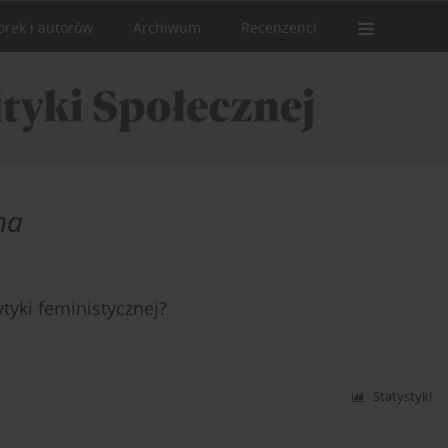
orek i autorów
Archiwum
Recenzenci
na
tyki feministycznej?
Statystyki