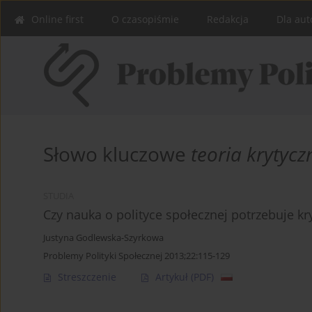
Online first
O czasopiśmie
Redakcja
Dla aut
Słowo kluczowe
teoria krytycz
STUDIA
Czy nauka o polityce społecznej potrzebuje kry
Justyna Godlewska-Szyrkowa
Problemy Polityki Społecznej 2013;22:115-129
Streszczenie
Artykuł
(PDF)