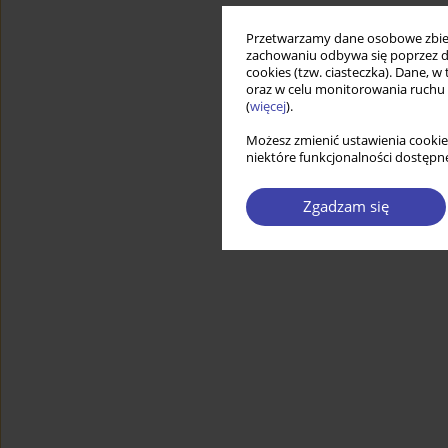
Przetwarzamy dane osobowe zbiera
zachowaniu odbywa się poprzez d
cookies (tzw. ciasteczka). Dane, w
oraz w celu monitorowania ruchu
(
więcej
).
Możesz zmienić ustawienia cookie
niektóre funkcjonalności dostępne
Zgadzam się