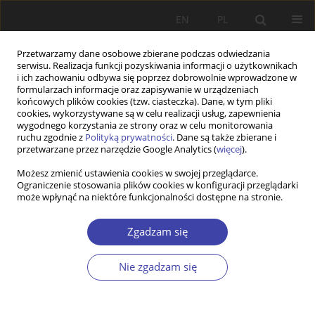
EN
PL
Przetwarzamy dane osobowe zbierane podczas odwiedzania
serwisu. Realizacja funkcji pozyskiwania informacji o użytkownikach
i ich zachowaniu odbywa się poprzez dobrowolnie wprowadzone w
formularzach informacje oraz zapisywanie w urządzeniach
końcowych plików cookies (tzw. ciasteczka). Dane, w tym pliki
cookies, wykorzystywane są w celu realizacji usług, zapewnienia
Słowo kluczowe
subregion
wygodnego korzystania ze strony oraz w celu monitorowania
ruchu zgodnie z
Polityką prywatności
. Dane są także zbierane i
przetwarzane przez narzędzie Google Analytics (
więcej
).
STUDIA
Możesz zmienić ustawienia cookies w swojej przeglądarce.
Ograniczenie stosowania plików cookies w konfiguracji przeglądarki
Nierówności dochodowe w polskich
może wpłynąć na niektóre funkcjonalności dostępne na stronie.
podregionach i ich konsekwencje dla dobrostanu
mieszkańców
Zgadzam się
Piotr Michoń
Problemy Polityki Społecznej 2013;23:29-40
Nie zgadzam się
Statystyki
Streszczenie
Artykuł
(PDF)