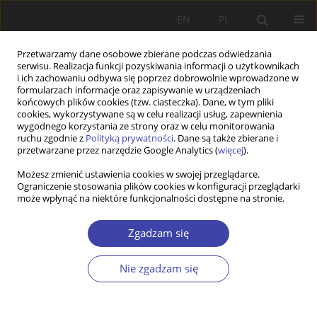
EN
PL
Przetwarzamy dane osobowe zbierane podczas odwiedzania
serwisu. Realizacja funkcji pozyskiwania informacji o użytkownikach
i ich zachowaniu odbywa się poprzez dobrowolnie wprowadzone w
formularzach informacje oraz zapisywanie w urządzeniach
końcowych plików cookies (tzw. ciasteczka). Dane, w tym pliki
cookies, wykorzystywane są w celu realizacji usług, zapewnienia
Słowo kluczowe
subiektywny
wygodnego korzystania ze strony oraz w celu monitorowania
ruchu zgodnie z
Polityką prywatności
. Dane są także zbierane i
doborstan
przetwarzane przez narzędzie Google Analytics (
więcej
).
Możesz zmienić ustawienia cookies w swojej przeglądarce.
Ograniczenie stosowania plików cookies w konfiguracji przeglądarki
STUDIA
może wpłynąć na niektóre funkcjonalności dostępne na stronie.
Nierówności dochodowe w polskich
podregionach i ich konsekwencje dla dobrostanu
Zgadzam się
mieszkańców
Nie zgadzam się
Piotr Michoń
Problemy Polityki Społecznej 2013;23:29-40
Statystyki