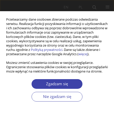
EN
PL
Przetwarzamy dane osobowe zbierane podczas odwiedzania
serwisu. Realizacja funkcji pozyskiwania informacji o użytkownikach
i ich zachowaniu odbywa się poprzez dobrowolnie wprowadzone w
formularzach informacje oraz zapisywanie w urządzeniach
końcowych plików cookies (tzw. ciasteczka). Dane, w tym pliki
cookies, wykorzystywane są w celu realizacji usług, zapewnienia
Słowo kluczowe
publiczne
wygodnego korzystania ze strony oraz w celu monitorowania
ruchu zgodnie z
Polityką prywatności
. Dane są także zbierane i
przetwarzane przez narzędzie Google Analytics (
więcej
).
STUDIA
Możesz zmienić ustawienia cookies w swojej przeglądarce.
Partnerstwo lokalne jako realizacja zasady
Ograniczenie stosowania plików cookies w konfiguracji przeglądarki
pomocniczości i decentralizacji w polityce
może wpłynąć na niektóre funkcjonalności dostępne na stronie.
społecznej
Zgadzam się
Justyna Przywojska
,
Jerzy Krzyszkowski
Problemy Polityki Społecznej 2014;25:71-86
Nie zgadzam się
Statystyki
Streszczenie
Artykuł
(PDF)