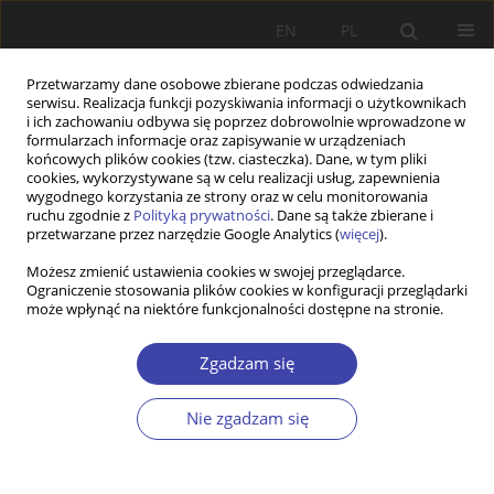
EN
PL
Przetwarzamy dane osobowe zbierane podczas odwiedzania
serwisu. Realizacja funkcji pozyskiwania informacji o użytkownikach
i ich zachowaniu odbywa się poprzez dobrowolnie wprowadzone w
formularzach informacje oraz zapisywanie w urządzeniach
końcowych plików cookies (tzw. ciasteczka). Dane, w tym pliki
cookies, wykorzystywane są w celu realizacji usług, zapewnienia
Słowo kluczowe
pomocniczość
wygodnego korzystania ze strony oraz w celu monitorowania
ruchu zgodnie z
Polityką prywatności
. Dane są także zbierane i
przetwarzane przez narzędzie Google Analytics (
więcej
).
STUDIA
Możesz zmienić ustawienia cookies w swojej przeglądarce.
Ograniczenie stosowania plików cookies w konfiguracji przeglądarki
Partnerstwo lokalne jako realizacja zasady
może wpłynąć na niektóre funkcjonalności dostępne na stronie.
pomocniczości i decentralizacji w polityce
społecznej
Zgadzam się
Justyna Przywojska
,
Jerzy Krzyszkowski
Problemy Polityki Społecznej 2014;25:71-86
Nie zgadzam się
Statystyki
Streszczenie
Artykuł
(PDF)