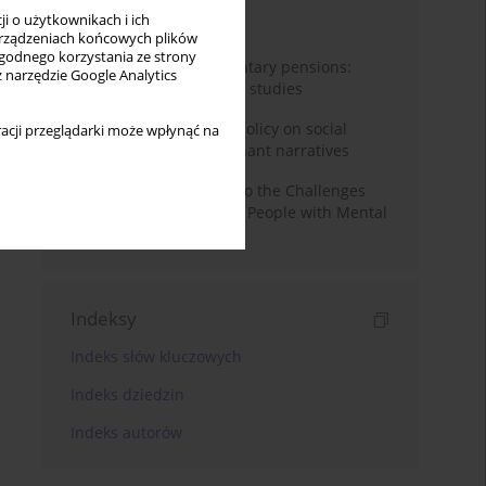
i o użytkownikach i ich
Miesiąc
Rok
rządzeniach końcowych plików
wygodnego korzystania ze strony
Auto-enrolment in voluntary pensions:
z narzędzie Google Analytics
Comparative OECD case studies
Delegitimizing climate policy on social
acji przeglądarki może wpłynąć na
media platforms: Dominant narratives
Bibliometric Insights into the Challenges
and Needs of Homeless People with Mental
Disorders
Indeksy
Indeks słów kluczowych
Indeks dziedzin
Indeks autorów