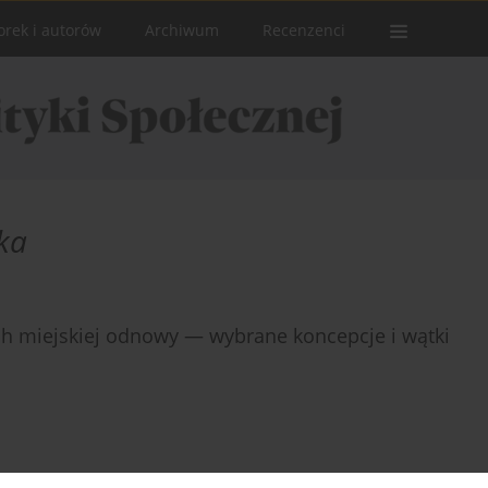
orek i autorów
Archiwum
Recenzenci
ska
ach miejskiej odnowy — wybrane koncepcje i wątki
Statystyki