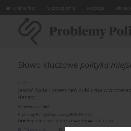
Online first
O czasopiśmie
Redakcja
Dla aut
Słowo kluczowe
polityka miej
STUDIA
Jakość życia i przestrzeń publiczna w proces
debaty
Włodzimierz Anioł
Problemy Polityki Społecznej 2019;44:11-29
DOI
:
https://doi.org/10.31971/16401808.44.1.2019.1129
Streszczenie
Artykuł
(PDF)