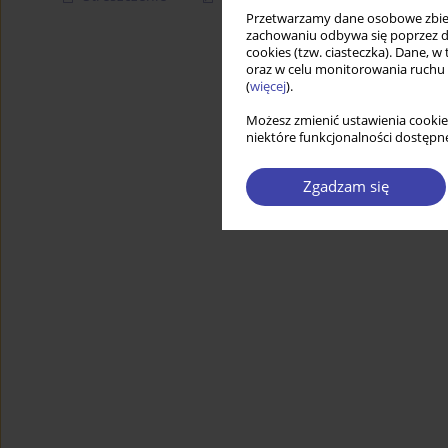
Przetwarzamy dane osobowe zbiera
zachowaniu odbywa się poprzez d
cookies (tzw. ciasteczka). Dane, w
oraz w celu monitorowania ruchu
(
więcej
).
Możesz zmienić ustawienia cookie
niektóre funkcjonalności dostępne
Zgadzam się