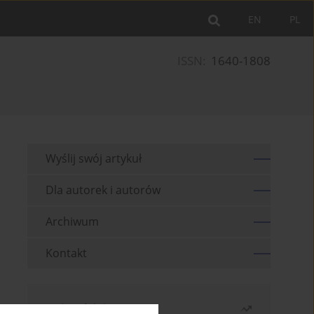
EN
PL
ISSN:
1640-1808
Wyślij swój artykuł
Dla autorek i autorów
Archiwum
Kontakt
Najczęściej czytane