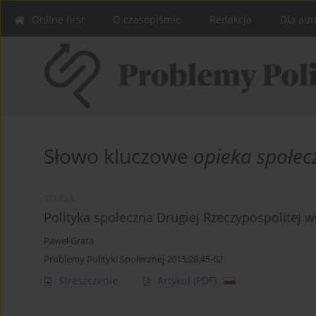
Online first
O czasopiśmie
Redakcja
Dla aut
Słowo kluczowe
opieka społec
STUDIA
Polityka społeczna Drugiej Rzeczypospolitej w
Paweł Grata
Problemy Polityki Społecznej 2015;28:45-62
Streszczenie
Artykuł
(PDF)