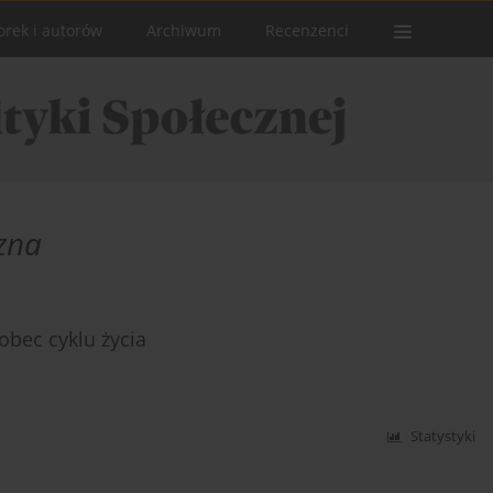
orek i autorów
Archiwum
Recenzenci
zna
obec cyklu życia
Statystyki