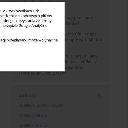
Miesiąc
Rok
i o użytkownikach i ich
rządzeniach końcowych plików
Auto-enrolment in voluntary pensions:
wygodnego korzystania ze strony
Comparative OECD case studies
z narzędzie Google Analytics
Bibliometric Insights into the Challenges
and Needs of Homeless People with Mental
acji przeglądarki może wpłynąć na
Disorders
The Politicisation of Youth Issues in Party
Programmes: Symbolic Rhetoric or Policy
Priority? The Case of Georgia as a
Transitional Democracy
Indeksy
Indeks słów kluczowych
Indeks dziedzin
Indeks autorów