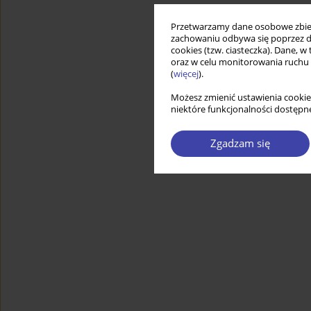
Przetwarzamy dane osobowe zbiera
zachowaniu odbywa się poprzez d
cookies (tzw. ciasteczka). Dane, w
oraz w celu monitorowania ruchu
(
więcej
).
Możesz zmienić ustawienia cookie
niektóre funkcjonalności dostępne
Zgadzam się