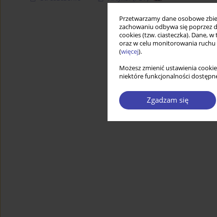
Przetwarzamy dane osobowe zbiera
zachowaniu odbywa się poprzez d
cookies (tzw. ciasteczka). Dane, w
oraz w celu monitorowania ruchu
(
więcej
).
Możesz zmienić ustawienia cookie
niektóre funkcjonalności dostępne
Zgadzam się