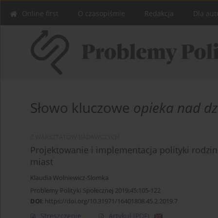
Online first
O czasopiśmie
Redakcja
Dla aut
Słowo kluczowe
opieka nad dz
Z WARSZTATÓW BADAWCZYCH
Projektowanie i implementacja polityki rodzi
miast
Klaudia Wolniewicz-Slomka
Problemy Polityki Społecznej 2019;45:105-122
DOI
:
https://doi.org/10.31971/16401808.45.2.2019.7
Streszczenie
Artykuł
(PDF)