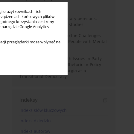
Miesiąc
Rok
i o użytkownikach i ich
rządzeniach końcowych plików
Auto-enrolment in voluntary pensions:
wygodnego korzystania ze strony
Comparative OECD case studies
z narzędzie Google Analytics
Bibliometric Insights into the Challenges
and Needs of Homeless People with Mental
acji przeglądarki może wpłynąć na
Disorders
The Politicisation of Youth Issues in Party
Programmes: Symbolic Rhetoric or Policy
Priority? The Case of Georgia as a
Transitional Democracy
Indeksy
Indeks słów kluczowych
Indeks dziedzin
Indeks autorów