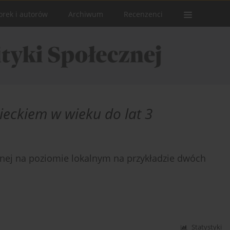
orek i autorów
Archiwum
Recenzenci
ieckiem w wieku do lat 3
nnej na poziomie lokalnym na przykładzie dwóch
Statystyki