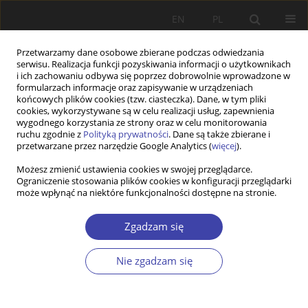
EN
PL
Przetwarzamy dane osobowe zbierane podczas odwiedzania
serwisu. Realizacja funkcji pozyskiwania informacji o użytkownikach
i ich zachowaniu odbywa się poprzez dobrowolnie wprowadzone w
formularzach informacje oraz zapisywanie w urządzeniach
końcowych plików cookies (tzw. ciasteczka). Dane, w tym pliki
cookies, wykorzystywane są w celu realizacji usług, zapewnienia
Słowo kluczowe
nierówności
wygodnego korzystania ze strony oraz w celu monitorowania
ruchu zgodnie z
Polityką prywatności
. Dane są także zbierane i
przetwarzane przez narzędzie Google Analytics (
więcej
).
STUDIA
Możesz zmienić ustawienia cookies w swojej przeglądarce.
Ograniczenie stosowania plików cookies w konfiguracji przeglądarki
Development trends, asymmetries and impact
może wpłynąć na niektóre funkcjonalności dostępne na stronie.
factors of youth employment in Ukraine
Vasyl Petyuh
,
Liudmila Shchetinina
,
Tetiana Shkoda
Zgadzam się
Problemy Polityki Społecznej 2017;36:27-42
Statystyki
Nie zgadzam się
Streszczenie
Artykuł
(PDF)