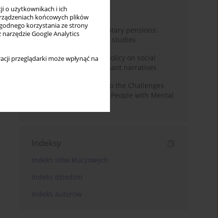
i o użytkownikach i ich
Miesiąc
Rok
rządzeniach końcowych plików
wygodnego korzystania ze strony
Auto-enrolment in voluntary pensions:
z narzędzie Google Analytics
Comparative OECD case studies
Delegitimizing climate policy on social
acji przeglądarki może wpłynąć na
media platforms: Dominant narratives
Bibliometric Insights into the Challenges
and Needs of Homeless People with Mental
Disorders
Indeksy
Indeks słów kluczowych
Indeks dziedzin
Indeks autorów