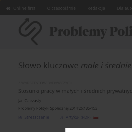
Online first
O czasopiśmie
Redakcja
Dla aut
Słowo kluczowe
małe i średni
Z WARSZTATÓW BADAWCZYCH
Stosunki pracy w małych i średnich prywatny
Jan Czarzasty
Problemy Polityki Społecznej 2014;26:135-153
Streszczenie
Artykuł
(PDF)