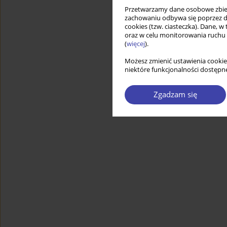
Przetwarzamy dane osobowe zbiera
zachowaniu odbywa się poprzez d
cookies (tzw. ciasteczka). Dane, w
oraz w celu monitorowania ruchu
(
więcej
).
Możesz zmienić ustawienia cookie
niektóre funkcjonalności dostępne
Zgadzam się