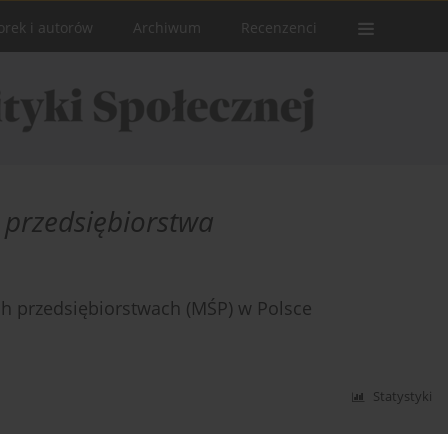
orek i autorów
Archiwum
Recenzenci
e przedsiębiorstwa
ch przedsiębiorstwach (MŚP) w Polsce
Statystyki