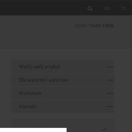
EN
PL
ISSN:
1640-1808
Wyślij swój artykuł
Dla autorek i autorów
Archiwum
Kontakt
Najczęściej czytane