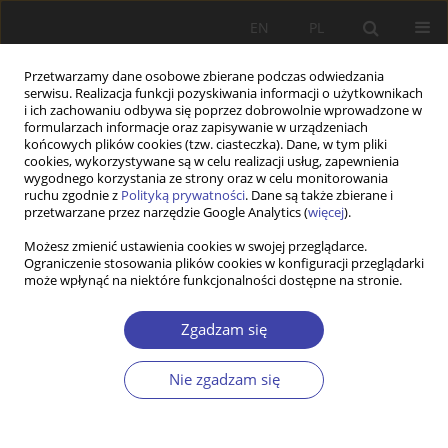
EN
PL
Przetwarzamy dane osobowe zbierane podczas odwiedzania
serwisu. Realizacja funkcji pozyskiwania informacji o użytkownikach
i ich zachowaniu odbywa się poprzez dobrowolnie wprowadzone w
formularzach informacje oraz zapisywanie w urządzeniach
końcowych plików cookies (tzw. ciasteczka). Dane, w tym pliki
cookies, wykorzystywane są w celu realizacji usług, zapewnienia
2014 vol. 26
wygodnego korzystania ze strony oraz w celu monitorowania
ruchu zgodnie z
Polityką prywatności
. Dane są także zbierane i
przetwarzane przez narzędzie Google Analytics (
więcej
).
Z WARSZTATÓW BADAWCZYCH
Możesz zmienić ustawienia cookies w swojej przeglądarce.
Ograniczenie stosowania plików cookies w konfiguracji przeglądarki
Stosunki pracy w małych i
może wpłynąć na niektóre funkcjonalności dostępne na stronie.
średnich prywatnych
Zgadzam się
przedsiębiorstwach (MŚP) w
Nie zgadzam się
Polsce