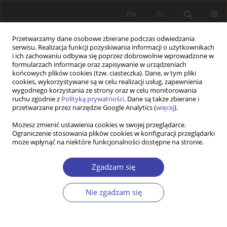
EN
PL
Przetwarzamy dane osobowe zbierane podczas odwiedzania
serwisu. Realizacja funkcji pozyskiwania informacji o użytkownikach
i ich zachowaniu odbywa się poprzez dobrowolnie wprowadzone w
formularzach informacje oraz zapisywanie w urządzeniach
końcowych plików cookies (tzw. ciasteczka). Dane, w tym pliki
cookies, wykorzystywane są w celu realizacji usług, zapewnienia
Słowo kluczowe
koszty
wygodnego korzystania ze strony oraz w celu monitorowania
ruchu zgodnie z
Polityką prywatności
. Dane są także zbierane i
zaniechania
przetwarzane przez narzędzie Google Analytics (
więcej
).
Możesz zmienić ustawienia cookies w swojej przeglądarce.
STUDIA
Ograniczenie stosowania plików cookies w konfiguracji przeglądarki
może wpłynąć na niektóre funkcjonalności dostępne na stronie.
Ile w Polsce kosztuje bezdomność?
Ewa Gałecka-Burdziak
Zgadzam się
Problemy Polityki Społecznej 2016;32:33-46
Statystyki
Nie zgadzam się
Streszczenie
Artykuł
(PDF)