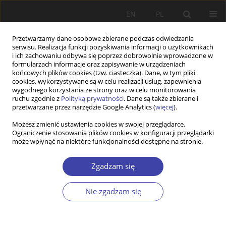
EN
PL
Przetwarzamy dane osobowe zbierane podczas odwiedzania
serwisu. Realizacja funkcji pozyskiwania informacji o użytkownikach
i ich zachowaniu odbywa się poprzez dobrowolnie wprowadzone w
formularzach informacje oraz zapisywanie w urządzeniach
końcowych plików cookies (tzw. ciasteczka). Dane, w tym pliki
cookies, wykorzystywane są w celu realizacji usług, zapewnienia
Słowo kluczowe
family policy
wygodnego korzystania ze strony oraz w celu monitorowania
ruchu zgodnie z
Polityką prywatności
. Dane są także zbierane i
przetwarzane przez narzędzie Google Analytics (
więcej
).
PRACA ORYGINALNA
Możesz zmienić ustawienia cookies w swojej przeglądarce.
Perception of the Family 500+ programme and its
Ograniczenie stosowania plików cookies w konfiguracji przeglądarki
beneficiaries among Poles in the light of the
może wpłynąć na niektóre funkcjonalności dostępne na stronie.
deservingness theory: a Q methodological study
Zgadzam się
Justyna Wilak
Problemy Polityki Społecznej 2025;69(2):1-20
Nie zgadzam się
DOI
:
https://doi.org/10.31971/pps/207332
Statystyki
Streszczenie
Artykuł
(PDF)