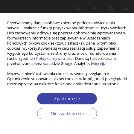
EN
PL
Przetwarzamy dane osobowe zbierane podczas odwiedzania
serwisu. Realizacja funkcji pozyskiwania informacji o użytkownikach
i ich zachowaniu odbywa się poprzez dobrowolnie wprowadzone w
formularzach informacje oraz zapisywanie w urządzeniach
końcowych plików cookies (tzw. ciasteczka). Dane, w tym pliki
cookies, wykorzystywane są w celu realizacji usług, zapewnienia
Słowo kluczowe
cykl życia
wygodnego korzystania ze strony oraz w celu monitorowania
ruchu zgodnie z
Polityką prywatności
. Dane są także zbierane i
przetwarzane przez narzędzie Google Analytics (
więcej
).
STUDIA
Możesz zmienić ustawienia cookies w swojej przeglądarce.
Polityka społeczna Drugiej Rzeczypospolitej
Ograniczenie stosowania plików cookies w konfiguracji przeglądarki
wobec cyklu życia
może wpłynąć na niektóre funkcjonalności dostępne na stronie.
Paweł Grata
Zgadzam się
Problemy Polityki Społecznej 2015;28:45-62
Statystyki
Nie zgadzam się
Streszczenie
Artykuł
(PDF)
STUDIA