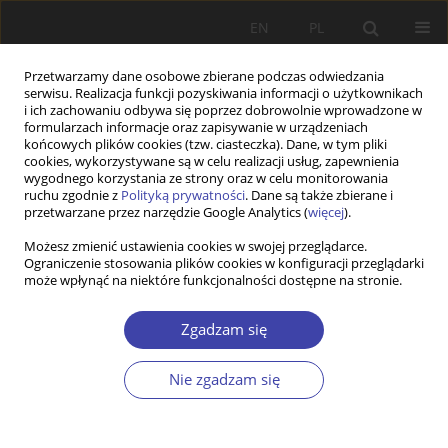
EN
PL
Przetwarzamy dane osobowe zbierane podczas odwiedzania
serwisu. Realizacja funkcji pozyskiwania informacji o użytkownikach
i ich zachowaniu odbywa się poprzez dobrowolnie wprowadzone w
formularzach informacje oraz zapisywanie w urządzeniach
końcowych plików cookies (tzw. ciasteczka). Dane, w tym pliki
cookies, wykorzystywane są w celu realizacji usług, zapewnienia
Słowo kluczowe
bieda
wygodnego korzystania ze strony oraz w celu monitorowania
ruchu zgodnie z
Polityką prywatności
. Dane są także zbierane i
przetwarzane przez narzędzie Google Analytics (
więcej
).
STUDIA
Możesz zmienić ustawienia cookies w swojej przeglądarce.
From polycentricity analysis to poverty analysis.
Ograniczenie stosowania plików cookies w konfiguracji przeglądarki
Using IAD in social policy
może wpłynąć na niektóre funkcjonalności dostępne na stronie.
Bartosz Pieliński
Zgadzam się
Problemy Polityki Społecznej 2014;25:21-36
Statystyki
Nie zgadzam się
Streszczenie
Artykuł
(PDF)
Z WARSZTATÓW BADAWCZYCH