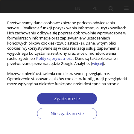
EN
PL
Przetwarzamy dane osobowe zbierane podczas odwiedzania
serwisu. Realizacja funkcji pozyskiwania informacji o użytkownikach
i ich zachowaniu odbywa się poprzez dobrowolnie wprowadzone w
formularzach informacje oraz zapisywanie w urządzeniach
końcowych plików cookies (tzw. ciasteczka). Dane, w tym pliki
cookies, wykorzystywane są w celu realizacji usług, zapewnienia
Słowo kluczowe
Wielka Brytania
wygodnego korzystania ze strony oraz w celu monitorowania
ruchu zgodnie z
Polityką prywatności
. Dane są także zbierane i
przetwarzane przez narzędzie Google Analytics (
więcej
).
Z WARSZTATÓW BADAWCZYCH
Możesz zmienić ustawienia cookies w swojej przeglądarce.
Ograniczenie stosowania plików cookies w konfiguracji przeglądarki
Migracja jako szansa? Studium przypadku
może wpłynąć na niektóre funkcjonalności dostępne na stronie.
polskich kobiet imigrantek mieszkających w
Wielkiej Brytanii oraz powracających do Polski
Zgadzam się
Ewa Duda-Mikulin
Problemy Polityki Społecznej 2013;23:105-121
Nie zgadzam się
Statystyki
Streszczenie
Artykuł
(PDF)