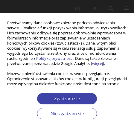
EN
PL
Przetwarzamy dane osobowe zbierane podczas odwiedzania
serwisu. Realizacja funkcji pozyskiwania informacji o użytkownikach
i ich zachowaniu odbywa się poprzez dobrowolnie wprowadzone w
formularzach informacje oraz zapisywanie w urządzeniach
końcowych plików cookies (tzw. ciasteczka). Dane, w tym pliki
cookies, wykorzystywane są w celu realizacji usług, zapewnienia
Słowo kluczowe
Rama Analizy
wygodnego korzystania ze strony oraz w celu monitorowania
ruchu zgodnie z
Polityką prywatności
. Dane są także zbierane i
przetwarzane przez narzędzie Google Analytics (
więcej
).
STUDIA
Możesz zmienić ustawienia cookies w swojej przeglądarce.
Ograniczenie stosowania plików cookies w konfiguracji przeglądarki
From polycentricity analysis to poverty analysis.
może wpłynąć na niektóre funkcjonalności dostępne na stronie.
Using IAD in social policy
Bartosz Pieliński
Zgadzam się
Problemy Polityki Społecznej 2014;25:21-36
Statystyki
Nie zgadzam się
Streszczenie
Artykuł
(PDF)