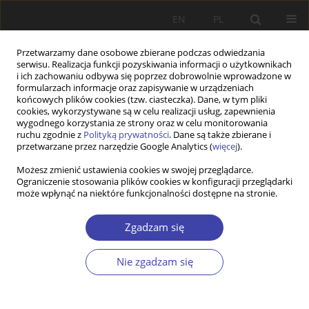
EN
PL
Przetwarzamy dane osobowe zbierane podczas odwiedzania
serwisu. Realizacja funkcji pozyskiwania informacji o użytkownikach
i ich zachowaniu odbywa się poprzez dobrowolnie wprowadzone w
formularzach informacje oraz zapisywanie w urządzeniach
końcowych plików cookies (tzw. ciasteczka). Dane, w tym pliki
cookies, wykorzystywane są w celu realizacji usług, zapewnienia
Słowo kluczowe
Aszraf Ghani
wygodnego korzystania ze strony oraz w celu monitorowania
ruchu zgodnie z
Polityką prywatności
. Dane są także zbierane i
przetwarzane przez narzędzie Google Analytics (
więcej
).
STUDIA
Możesz zmienić ustawienia cookies w swojej przeglądarce.
Ograniczenie stosowania plików cookies w konfiguracji przeglądarki
Społeczna pozycja kobiet w Afganistanie po 2014
może wpłynąć na niektóre funkcjonalności dostępne na stronie.
r.
Łukasz Jureńczyk
Zgadzam się
Problemy Polityki Społecznej 2019;45:11-29
DOI
:
https://doi.org/10.31971/16401808.45.2.2019.1
Nie zgadzam się
Statystyki
Streszczenie
Artykuł
(PDF)