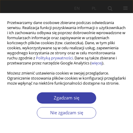
EN
PL
Przetwarzamy dane osobowe zbierane podczas odwiedzania
serwisu. Realizacja funkcji pozyskiwania informacji o użytkownikach
i ich zachowaniu odbywa się poprzez dobrowolnie wprowadzone w
formularzach informacje oraz zapisywanie w urządzeniach
końcowych plików cookies (tzw. ciasteczka). Dane, w tym pliki
cookies, wykorzystywane są w celu realizacji usług, zapewnienia
Dziedzina
rynek pracy
wygodnego korzystania ze strony oraz w celu monitorowania
ruchu zgodnie z
Polityką prywatności
. Dane są także zbierane i
przetwarzane przez narzędzie Google Analytics (
więcej
).
PRACA ORYGINALNA
Możesz zmienić ustawienia cookies w swojej przeglądarce.
From Labor Mıgratıon To Lobbyıng: The
Ograniczenie stosowania plików cookies w konfiguracji przeglądarki
Formatıon Of The Turkısh Dıaspora In Germany
może wpłynąć na niektóre funkcjonalności dostępne na stronie.
In Sıx Stages
Zgadzam się
Musa Yavuz Alptekin
Problemy Polityki Społecznej 2026;72(1):1-19
Nie zgadzam się
DOI
:
https://doi.org/10.31971/pps/209710
Statystyki
Streszczenie
Artykuł
(PDF)