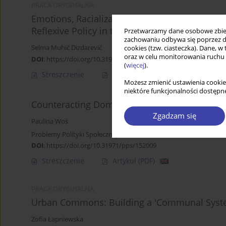
PRACA ORYGINALNA
Emotions, Racialization, and Belonging: Roma
Reflexive Policy in the Czech Republic
Przetwarzamy dane osobowe zbiera
zachowaniu odbywa się poprzez d
Selma Muhič Dizdarevič
cookies (tzw. ciasteczka). Dane, w
oraz w celu monitorowania ruchu
DOI
:
https://doi.org/10.31971/pps/224965
(
więcej
).
Streszczenie
Artykuł
(PDF)
Możesz zmienić ustawienia cookie
niektóre funkcjonalności dostępne
Counteracting Domestic Violence in The Polis
Zgadzam się
Paulina Woś
Problemy Polityki Społecznej 2022;57(2):107-119
DOI
:
https://doi.org/10.31971/pps/152009
Streszczenie
Artykuł
(PDF)
PRACA ORYGINALNA
Urban Commons: Building a 'Communal Syste
Zofia Łapniewska