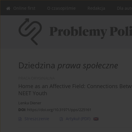
Online first
O czasopiśmie
Redakcja
Dla aut
Dziedzina
prawa społeczne
PRACA ORYGINALNA
Home as an Affective Field: Connections Betw
NEET Youth
Lenka Diener
DOI
:
https://doi.org/10.31971/pps/225161
Streszczenie
Artykuł
(PDF)