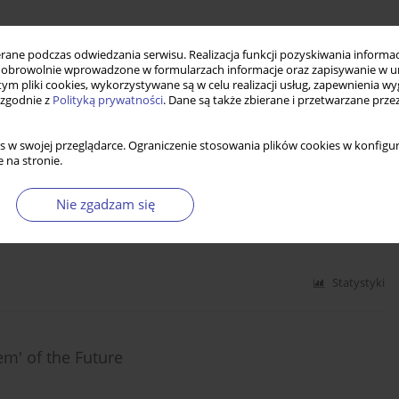
 Lived Experience and the Case for Emotionally
ne podczas odwiedzania serwisu. Realizacja funkcji pozyskiwania informacj
obrowolnie wprowadzone w formularzach informacje oraz zapisywanie w u
 tym pliki cookies, wykorzystywane są w celu realizacji usług, zapewnienia 
 zgodnie z
Polityką prywatności
. Dane są także zbierane i przetwarzane prze
Statystyki
s w swojej przeglądarce. Ograniczenie stosowania plików cookies w konfigur
 na stronie.
h Civil Procedure
Nie zgadzam się
Statystyki
m' of the Future