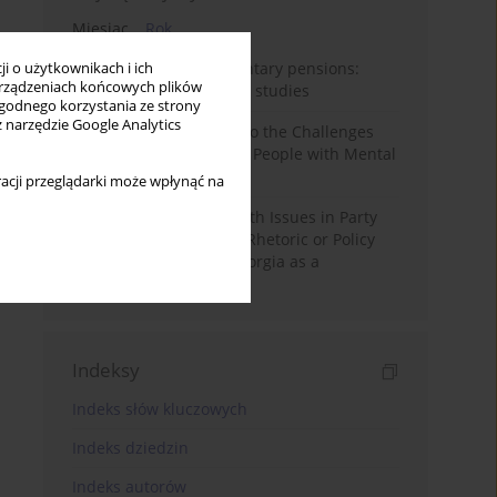
Miesiąc
Rok
Auto-enrolment in voluntary pensions:
i o użytkownikach i ich
rządzeniach końcowych plików
Comparative OECD case studies
wygodnego korzystania ze strony
z narzędzie Google Analytics
Bibliometric Insights into the Challenges
and Needs of Homeless People with Mental
Disorders
acji przeglądarki może wpłynąć na
The Politicisation of Youth Issues in Party
Programmes: Symbolic Rhetoric or Policy
Priority? The Case of Georgia as a
Transitional Democracy
Indeksy
Indeks słów kluczowych
Indeks dziedzin
Indeks autorów