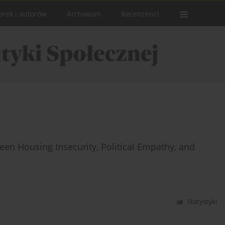
orek i autorów
Archiwum
Recenzenci
een Housing Insecurity, Political Empathy, and
Statystyki