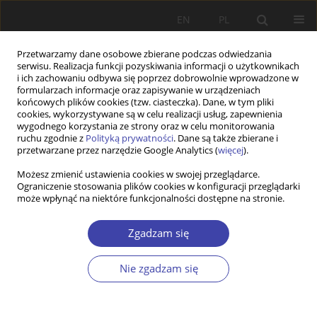
EN
PL
Przetwarzamy dane osobowe zbierane podczas odwiedzania
serwisu. Realizacja funkcji pozyskiwania informacji o użytkownikach
i ich zachowaniu odbywa się poprzez dobrowolnie wprowadzone w
formularzach informacje oraz zapisywanie w urządzeniach
końcowych plików cookies (tzw. ciasteczka). Dane, w tym pliki
cookies, wykorzystywane są w celu realizacji usług, zapewnienia
Dziedzina
prawa kobiet
wygodnego korzystania ze strony oraz w celu monitorowania
ruchu zgodnie z
Polityką prywatności
. Dane są także zbierane i
przetwarzane przez narzędzie Google Analytics (
więcej
).
Counteracting Domestic Violence in The Polish
Możesz zmienić ustawienia cookies w swojej przeglądarce.
Ograniczenie stosowania plików cookies w konfiguracji przeglądarki
Civil Procedure
może wpłynąć na niektóre funkcjonalności dostępne na stronie.
Paulina Woś
Zgadzam się
Problemy Polityki Społecznej 2022;57(2):107-119
DOI
:
https://doi.org/10.31971/pps/152009
Statystyki
Nie zgadzam się
Streszczenie
Artykuł
(PDF)