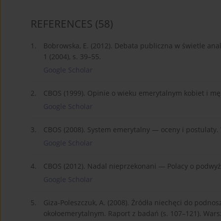
REFERENCES
(58)
1.
Bobrowska, E. (2012). Debata publiczna w świetle ana
1 (2004), s. 39–55.
Google Scholar
2.
CBOS (1999). Opinie o wieku emerytalnym kobiet i m
Google Scholar
3.
CBOS (2008). System emerytalny — oceny i postulaty
Google Scholar
4.
CBOS (2012). Nadal nieprzekonani — Polacy o podwy
Google Scholar
5.
Giza-Poleszczuk, A. (2008). Źródła niechęci do podn
okołoemerytalnym. Raport z badań (s. 107–121). War