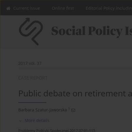
Current issue
Online first
Editorial Policy includi
2017 vol. 37
CASE REPORT
Public debate on retirement 
1
Barbara Szatur-Jaworska
More details
Problemy Polityki Społecznej 2017;37:91-115