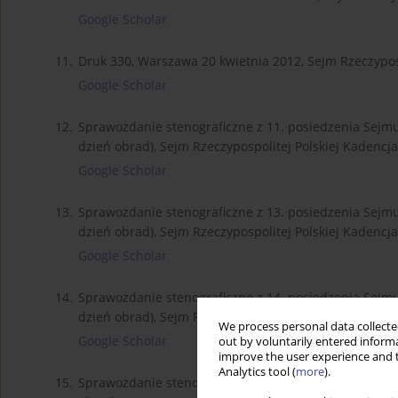
Google Scholar
11.
Druk 330, Warszawa 20 kwietnia 2012, Sejm Rzeczyposp
Google Scholar
12.
Sprawozdanie stenograficzne z 11. posiedzenia Sejmu 
dzień obrad), Sejm Rzeczypospolitej Polskiej Kadencja
Google Scholar
13.
Sprawozdanie stenograficzne z 13. posiedzenia Sejmu 
dzień obrad), Sejm Rzeczypospolitej Polskiej Kadencja
Google Scholar
14.
Sprawozdanie stenograficzne z 14. posiedzenia Sejmu 
dzień obrad), Sejm Rzeczypospolitej Polskiej Kadencja
We process personal data collected
Google Scholar
out by voluntarily entered informa
improve the user experience and t
Analytics tool (
more
).
15.
Sprawozdanie stenograficzne z 14. posiedzenia Sejmu 