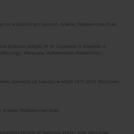
styczne w publicznych sporach. Kraków: Wydawnictwo Znak.
ot dyskursu polityki. W: M. Czyżewski, S. Kowalski, A.
 publicznego. Warszawa: Wydawnictwa Akademickie i
 wobec starzenia się ludności w latach 1971–2013. Warszawa:
wa. Kraków: Wydawnictwo Znak.
spolitej Polskiej VII kadencja, Prezes Rady Ministrów.