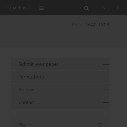
For Authors
EN
PL
ISSN:
1640-1808
Submit your paper
For Authors
Archive
Contact
Share