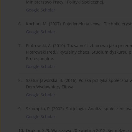
Ministerstwo Pracy i Polityki Społecznej.
Google Scholar
6.
Kochan, M. (2007). Pojedynek na słowa. Techniki ery
Google Scholar
7.
Piotrowski, A. (2010). Tożsamość zbiorowa jako przedmi
Piotrowski (red.), Rytualny chaos. Studium dyskursu
Profesjonalne.
Google Scholar
8.
Szatur-Jaworska, B. (2016). Polska polityka społeczna
Dom Wydawniczy Elipsa.
Google Scholar
9.
Sztompka, P. (2002). Socjologia. Analiza społeczeńst
Google Scholar
10.
Druk nr 329, Warszawa 20 kwietnia 2012, Sejm Rzeczypo