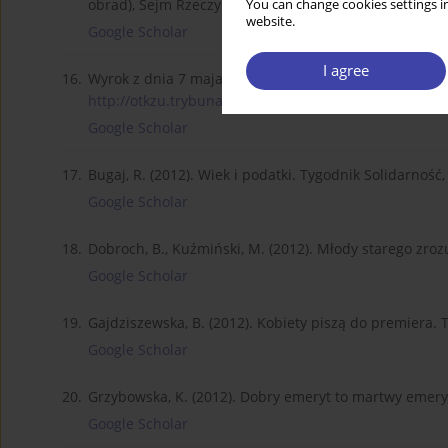
obrad), Sejm Rzeczypospolitej Polskiej Kadencja VII, 
You can change cookies settings in
website.
Google Scholar
I agree
16.
Wyrok z dnia 7 maja 2014 r. Sygn. akt K 43/1233, Try
http://otkzu.trybunal.gov.pl/2...
].
Google Scholar
17.
Bugaj, R. (2012). Wiek i podatki. Tygodnik Solidarność, 
Google Scholar
18.
Dobroch, B., Kuźmiński, M. (2012). Młody starego zroz
Google Scholar
19.
Gajdziszewska, B. (2012). Kobiety piszą do premiera. T
Google Scholar
20.
Grzybowska, K. (2012). Dobry emeryt to martwy emeryt. 
Google Scholar