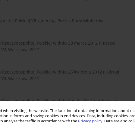
olitej Polskiej VII kadencja, Prezes Rady Ministrów.
Rzeczypospolitej Polskiej w dniu 30 marca 2012 r. (trzeci
 VII, Warszawa 2012.
Rzeczypospolitej Polskiej w dniu 26 kwietnia 2012 r. (drugi
 VII, Warszawa 2012.
Rzeczypospolitej Polskiej w dniu 9 maja 2012 r. (pierwszy
 VII, Warszawa 2012.
 when visiting the website. The function of obtaining information about use
tion in forms and saving cookies in end devices. Data, including cookies, are
o analyze the traffic in accordance with the
Privacy policy
. Data are also co
Rzeczypospolitej Polskiej w dniu 11 maja 2012 r. (trzeci dzień