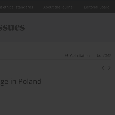
ng ethical standards
About the Journal
Editorial Board
Stats
Get citation
age in Poland