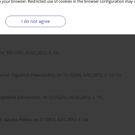
Warszawa 2012.
 your browser. Restricted use of cookies in the browser configuration may a
I do not agree
bunał Konstytucyjny [wersja elektroniczna dostępna na:
nr 30(1239), 20.07.2012, s. 15.
umie. Tygodnik Powszechny, nr 10 (3269), 4.03.2012, s. 12–13.
ygodnik Solidarność, nr 12 (1221), 16.03.2012, s. 15.
Gazeta Polska, nr 27 (987), 4.07.2012, s. 34.