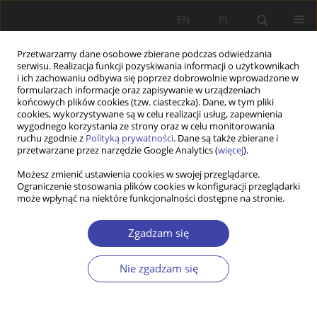
EN
PL
Przetwarzamy dane osobowe zbierane podczas odwiedzania
serwisu. Realizacja funkcji pozyskiwania informacji o użytkownikach
i ich zachowaniu odbywa się poprzez dobrowolnie wprowadzone w
formularzach informacje oraz zapisywanie w urządzeniach
końcowych plików cookies (tzw. ciasteczka). Dane, w tym pliki
cookies, wykorzystywane są w celu realizacji usług, zapewnienia
Autor
Agnieszka Zaborowska
wygodnego korzystania ze strony oraz w celu monitorowania
ruchu zgodnie z
Polityką prywatności
. Dane są także zbierane i
przetwarzane przez narzędzie Google Analytics (
więcej
).
STUDIA
Możesz zmienić ustawienia cookies w swojej przeglądarce.
Ograniczenie stosowania plików cookies w konfiguracji przeglądarki
Asystentura rodziny — społeczny i
może wpłynąć na niektóre funkcjonalności dostępne na stronie.
instytucjonalny kontekst zawodu w opinii
asystentów rodzin
Zgadzam się
Agnieszka Zaborowska
Problemy Polityki Społecznej 2017;38:117-128
Nie zgadzam się
Statystyki
Streszczenie
Artykuł
(PDF)