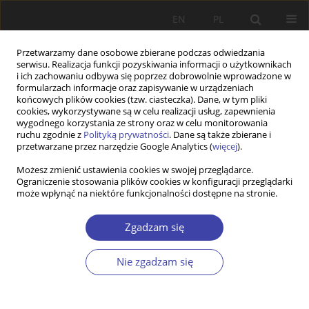
EN
PL
Przetwarzamy dane osobowe zbierane podczas odwiedzania
serwisu. Realizacja funkcji pozyskiwania informacji o użytkownikach
i ich zachowaniu odbywa się poprzez dobrowolnie wprowadzone w
formularzach informacje oraz zapisywanie w urządzeniach
końcowych plików cookies (tzw. ciasteczka). Dane, w tym pliki
cookies, wykorzystywane są w celu realizacji usług, zapewnienia
Autor
Mieczysław Rakowski
wygodnego korzystania ze strony oraz w celu monitorowania
ruchu zgodnie z
Polityką prywatności
. Dane są także zbierane i
przetwarzane przez narzędzie Google Analytics (
więcej
).
Z WARSZTATÓW BADAWCZYCH
Możesz zmienić ustawienia cookies w swojej przeglądarce.
Materialne podstawy pozycji pracowników
Ograniczenie stosowania plików cookies w konfiguracji przeglądarki
umysłowych w Polsce; od zacofanego
może wpłynąć na niektóre funkcjonalności dostępne na stronie.
kapitalizmu, niesprawnego socjalizmu do
zależnego kapitalizmu
Zgadzam się
Mieczysław Rakowski
Nie zgadzam się
Problemy Polityki Społecznej 2007;10:151-176
Statystyki
Streszczenie
Artykuł
(PDF)