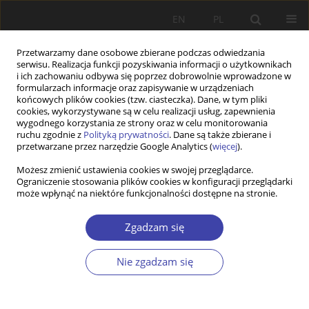
EN
PL
Przetwarzamy dane osobowe zbierane podczas odwiedzania
serwisu. Realizacja funkcji pozyskiwania informacji o użytkownikach
i ich zachowaniu odbywa się poprzez dobrowolnie wprowadzone w
formularzach informacje oraz zapisywanie w urządzeniach
końcowych plików cookies (tzw. ciasteczka). Dane, w tym pliki
cookies, wykorzystywane są w celu realizacji usług, zapewnienia
2005 vol. 8
wygodnego korzystania ze strony oraz w celu monitorowania
ruchu zgodnie z
Polityką prywatności
. Dane są także zbierane i
przetwarzane przez narzędzie Google Analytics (
więcej
).
FORUM
Możesz zmienić ustawienia cookies w swojej przeglądarce.
Ograniczenie stosowania plików cookies w konfiguracji przeglądarki
Relacje między celami
może wpłynąć na niektóre funkcjonalności dostępne na stronie.
gospodarczymi i społecznymi:
Zgadzam się
Mieczysław Rakowski, Polska
Nie zgadzam się
transformacja i społeczna
gospodarka rynkowa