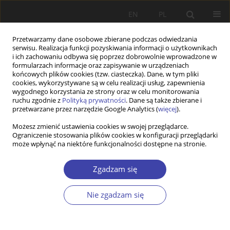
EN
PL
Przetwarzamy dane osobowe zbierane podczas odwiedzania
serwisu. Realizacja funkcji pozyskiwania informacji o użytkownikach
i ich zachowaniu odbywa się poprzez dobrowolnie wprowadzone w
formularzach informacje oraz zapisywanie w urządzeniach
końcowych plików cookies (tzw. ciasteczka). Dane, w tym pliki
cookies, wykorzystywane są w celu realizacji usług, zapewnienia
Autor
Justyna Przywojska
wygodnego korzystania ze strony oraz w celu monitorowania
ruchu zgodnie z
Polityką prywatności
. Dane są także zbierane i
przetwarzane przez narzędzie Google Analytics (
więcej
).
STUDIA
Możesz zmienić ustawienia cookies w swojej przeglądarce.
Ograniczenie stosowania plików cookies w konfiguracji przeglądarki
Partnerstwo lokalne jako realizacja zasady
może wpłynąć na niektóre funkcjonalności dostępne na stronie.
pomocniczości i decentralizacji w polityce
społecznej
Zgadzam się
Justyna Przywojska
,
Jerzy Krzyszkowski
Problemy Polityki Społecznej 2014;25:71-86
Nie zgadzam się
Statystyki
Streszczenie
Artykuł
(PDF)