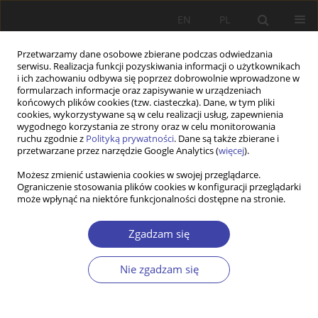
EN
PL
Przetwarzamy dane osobowe zbierane podczas odwiedzania
serwisu. Realizacja funkcji pozyskiwania informacji o użytkownikach
i ich zachowaniu odbywa się poprzez dobrowolnie wprowadzone w
formularzach informacje oraz zapisywanie w urządzeniach
końcowych plików cookies (tzw. ciasteczka). Dane, w tym pliki
cookies, wykorzystywane są w celu realizacji usług, zapewnienia
Autor
Karolina Majdzińska
wygodnego korzystania ze strony oraz w celu monitorowania
ruchu zgodnie z
Polityką prywatności
. Dane są także zbierane i
przetwarzane przez narzędzie Google Analytics (
więcej
).
STUDIA
Możesz zmienić ustawienia cookies w swojej przeglądarce.
Ograniczenie stosowania plików cookies w konfiguracji przeglądarki
Wprowadzenie do kalkulacji kosztów zaniechania
może wpłynąć na niektóre funkcjonalności dostępne na stronie.
w pomocy społecznej — na przykładzie trudności
w integracji uchodźców
Zgadzam się
Sylwia Timoszuk
,
Karolina Majdzińska
Problemy Polityki Społecznej 2016;32:47-64
Nie zgadzam się
Statystyki
Streszczenie
Artykuł
(PDF)