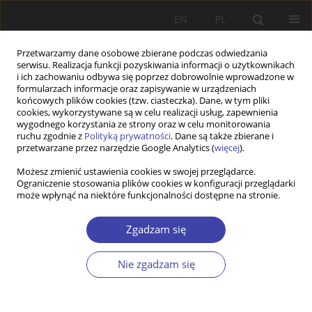
EN
PL
Przetwarzamy dane osobowe zbierane podczas odwiedzania
serwisu. Realizacja funkcji pozyskiwania informacji o użytkownikach
i ich zachowaniu odbywa się poprzez dobrowolnie wprowadzone w
formularzach informacje oraz zapisywanie w urządzeniach
końcowych plików cookies (tzw. ciasteczka). Dane, w tym pliki
cookies, wykorzystywane są w celu realizacji usług, zapewnienia
Autor
Grażyna Magnuszewska-
wygodnego korzystania ze strony oraz w celu monitorowania
ruchu zgodnie z
Polityką prywatności
. Dane są także zbierane i
Otulak
przetwarzane przez narzędzie Google Analytics (
więcej
).
Możesz zmienić ustawienia cookies w swojej przeglądarce.
RECENZJA
Ograniczenie stosowania plików cookies w konfiguracji przeglądarki
może wpłynąć na niektóre funkcjonalności dostępne na stronie.
Zdrowie Publiczne
Grażyna Magnuszewska-Otulak
Zgadzam się
Problemy Polityki Społecznej 2011;16:133-146
Statystyki
Nie zgadzam się
Artykuł
(PDF)