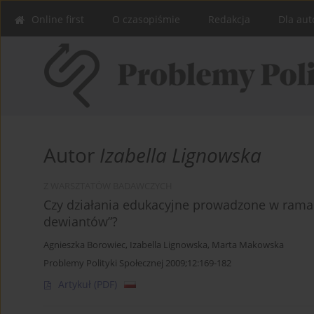
Online first
O czasopiśmie
Redakcja
Dla aut
Autor
Izabella Lignowska
Z WARSZTATÓW BADAWCZYCH
Czy działania edukacyjne prowadzone w ramac
dewiantów”?
Agnieszka Borowiec
,
Izabella Lignowska
,
Marta Makowska
Problemy Polityki Społecznej 2009;12:169-182
Artykuł
(PDF)