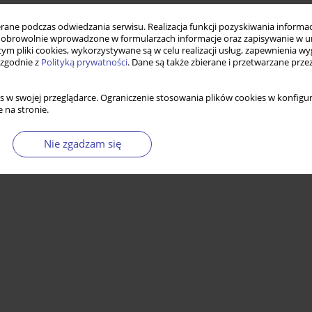
h stowarzyszeń na rzecz promocji zdrowia
ne podczas odwiedzania serwisu. Realizacja funkcji pozyskiwania informacj
obrowolnie wprowadzone w formularzach informacje oraz zapisywanie w u
 tym pliki cookies, wykorzystywane są w celu realizacji usług, zapewnienia 
 zgodnie z
Polityką prywatności
. Dane są także zbierane i przetwarzane prze
Statystyki
s w swojej przeglądarce. Ograniczenie stosowania plików cookies w konfigur
 na stronie.
Nie zgadzam się