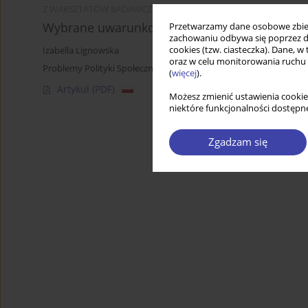
Z WARSZTATÓW BADAWCZYCH
Wybrane uwarunkowania działalności lokalnyc
Przetwarzamy dane osobowe zbiera
zachowaniu odbywa się poprzez d
cookies (tzw. ciasteczka). Dane, w
Izabella Lignowska
oraz w celu monitorowania ruchu
Problemy Polityki Społecznej 2004;7:131-147
(
więcej
).
Artykuł
(PDF)
Możesz zmienić ustawienia cookie
niektóre funkcjonalności dostępne
Zgadzam się