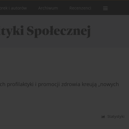
orek i autorów
Archiwum
Recenzenci
h profilaktyki i promocji zdrowia kreują „nowych
Statystyki