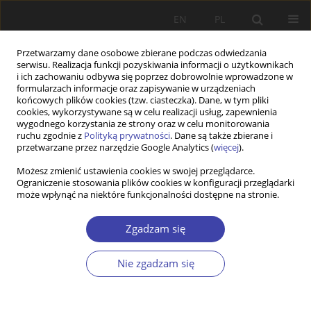
EN
PL
Przetwarzamy dane osobowe zbierane podczas odwiedzania
serwisu. Realizacja funkcji pozyskiwania informacji o użytkownikach
i ich zachowaniu odbywa się poprzez dobrowolnie wprowadzone w
formularzach informacje oraz zapisywanie w urządzeniach
końcowych plików cookies (tzw. ciasteczka). Dane, w tym pliki
cookies, wykorzystywane są w celu realizacji usług, zapewnienia
Autor
Izabela Ślęzak
wygodnego korzystania ze strony oraz w celu monitorowania
ruchu zgodnie z
Polityką prywatności
. Dane są także zbierane i
przetwarzane przez narzędzie Google Analytics (
więcej
).
Z WARSZTATÓW BADAWCZYCH
Możesz zmienić ustawienia cookies w swojej przeglądarce.
Ograniczenie stosowania plików cookies w konfiguracji przeglądarki
Zjawisko prostytucji w Polsce na tle europejskim
może wpłynąć na niektóre funkcjonalności dostępne na stronie.
jako obszar działań instytucji państwowych i
organizacji pozarządowych
Zgadzam się
Izabela Ślęzak
Problemy Polityki Społecznej 2015;28:85-100
Nie zgadzam się
Statystyki
Streszczenie
Artykuł
(PDF)