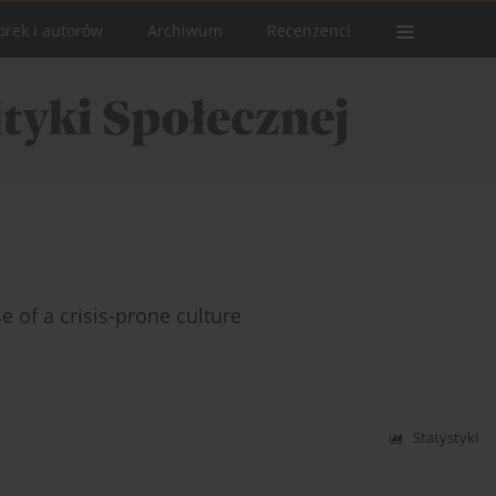
orek i autorów
Archiwum
Recenzenci
e of a crisis-prone culture
Statystyki