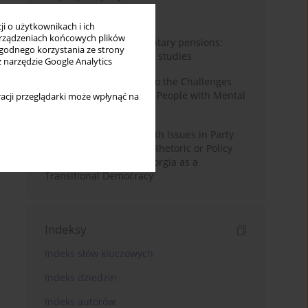
Miesiąc
Rok
i o użytkownikach i ich
rządzeniach końcowych plików
Auto-enrolment in voluntary pensions:
wygodnego korzystania ze strony
Comparative OECD case studies
z narzędzie Google Analytics
Bibliometric Insights into the Challenges
and Needs of Homeless People with Mental
acji przeglądarki może wpłynąć na
Disorders
The Politicisation of Youth Issues in Party
Programmes: Symbolic Rhetoric or Policy
Priority? The Case of Georgia as a
Transitional Democracy
Indeksy
Indeks słów kluczowych
Indeks dziedzin
Indeks autorów