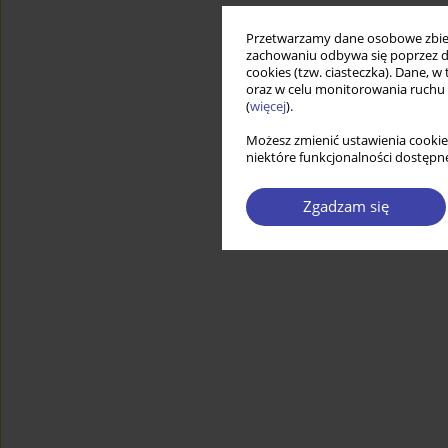
Przetwarzamy dane osobowe zbiera
zachowaniu odbywa się poprzez d
cookies (tzw. ciasteczka). Dane, w
oraz w celu monitorowania ruchu
(
więcej
).
Możesz zmienić ustawienia cookie
niektóre funkcjonalności dostępne
Zgadzam się