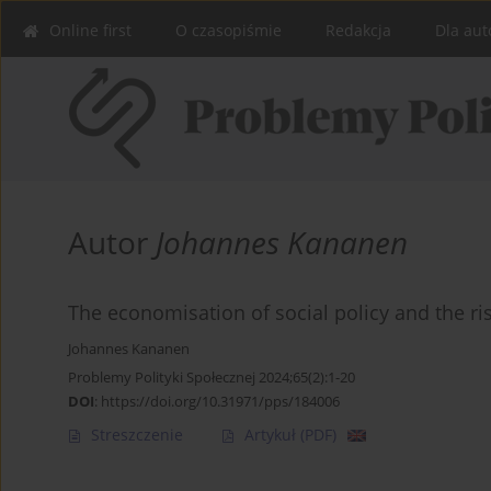
Online first
O czasopiśmie
Redakcja
Dla aut
Autor
Johannes Kananen
The economisation of social policy and the ris
Johannes Kananen
Problemy Polityki Społecznej 2024;65(2):1-20
DOI
:
https://doi.org/10.31971/pps/184006
Streszczenie
Artykuł
(PDF)