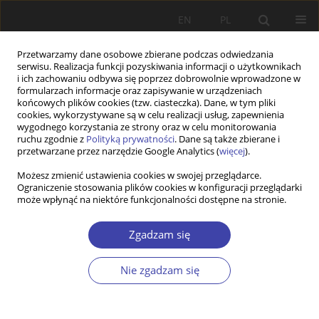
EN
PL
Przetwarzamy dane osobowe zbierane podczas odwiedzania
serwisu. Realizacja funkcji pozyskiwania informacji o użytkownikach
i ich zachowaniu odbywa się poprzez dobrowolnie wprowadzone w
formularzach informacje oraz zapisywanie w urządzeniach
końcowych plików cookies (tzw. ciasteczka). Dane, w tym pliki
cookies, wykorzystywane są w celu realizacji usług, zapewnienia
Autor
Timur Honchar
wygodnego korzystania ze strony oraz w celu monitorowania
ruchu zgodnie z
Polityką prywatności
. Dane są także zbierane i
przetwarzane przez narzędzie Google Analytics (
więcej
).
PRACA ORYGINALNA
Możesz zmienić ustawienia cookies w swojej przeglądarce.
Ograniczenie stosowania plików cookies w konfiguracji przeglądarki
Medico-social and psychological model of
może wpłynąć na niektóre funkcjonalności dostępne na stronie.
rehabilitation of children with neurotic disorders
who are in foster families under conditions of
Zgadzam się
social stress
Sergii Boltivets
,
Timur Honchar
,
Yulija Chelyadyn
,
Liudmyla Uralova
,
Nie zgadzam się
Oleksii Honchar
Problemy Polityki Społecznej 2023;60(1):59-72
DOI
:
https://doi.org/10.31971/pps/168429